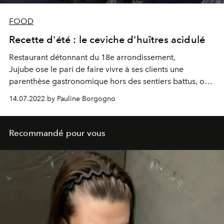
FOOD
Recette d'été : le ceviche d'huîtres acidulé
Restaurant détonnant du 18e arrondissement,
Jujube ose le pari de faire vivre à ses clients une
parenthèse gastronomique hors des sentiers battus, où
la surprise se mêle à l’évasion. Aujourd'hui, le restaurant
14.07.2022 by Pauline Borgogno
a accepté de dévoiler sa recette du ceviche d'huîtres,
pour nous faire vivre à la maison l'expérience d'une
cuisine estivale, inventive et créative.
Recommandé pour vous