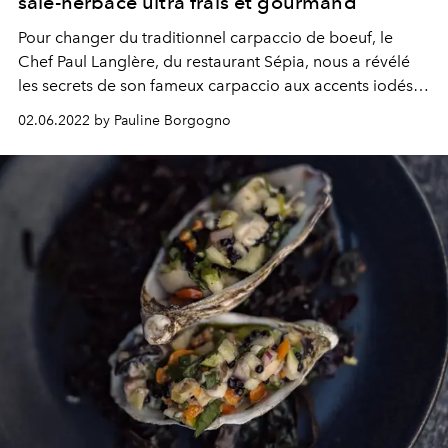
salé-herbacé ultra frais et gourmand
Pour changer du traditionnel carpaccio de boeuf,
le
Chef
Paul Langlère, du restaurant Sépia
, nous a révélé
les secrets de son fameux c
arpaccio aux accents iodés —
dont la sériole est sublimée d'
herbes fraîches, de
02.06.2022 by Pauline Borgogno
framboises et d'une vinaigrette ponzu.