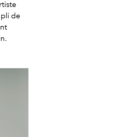
tiste
pli de
ant
n.