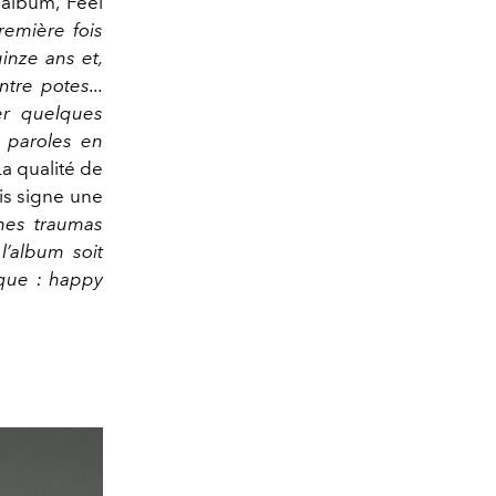
album, Feel
première fois
inze ans et,
ntre potes...
uer quelques
s paroles en
a qualité de
is signe une
 mes traumas
 l’album soit
ique : happy