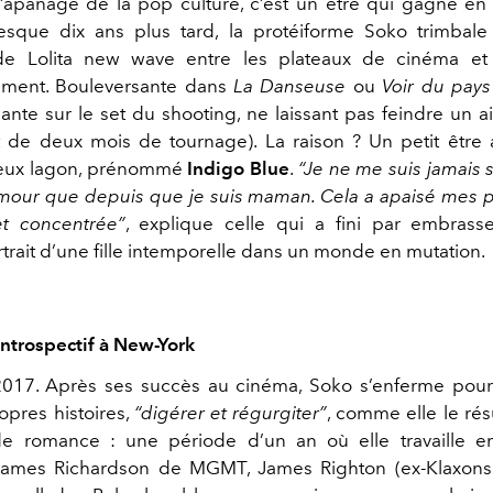
’apanage de la pop culture, c’est un être qui gagne en 
 Presque dix ans plus tard, la protéiforme Soko trimbale
de Lolita new wave entre les plateaux de cinéma et 
rement. Bouleversante dans
La Danseuse
ou
Voir du pays
ante sur le set du shooting, ne laissant pas feindre un a
nt de deux mois de tournage). La raison ? Un petit être
yeux lagon, prénommé
Indigo Blue
.
“Je ne me suis jamais 
mour que depuis que je suis maman. Cela a apaisé mes pe
et concentrée”
, explique celle qui a fini par embrass
ortrait d’une fille intemporelle dans un monde en mutation.
ntrospectif à New-York
017. Après ses succès au cinéma, Soko s’enferme pour
opres histoires,
“digérer et régurgiter”
, comme elle le ré
de romance : une période d’un an où elle travaille e
James Richardson de MGMT, James Righton (ex-Klaxons