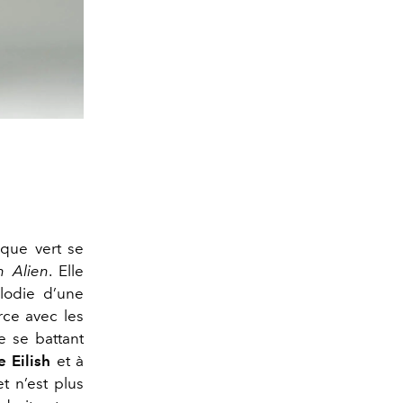
sque vert se
n Alien
. Elle
lodie d’une
rce avec les
 se battant
ie Eilish
et à
et n’est plus