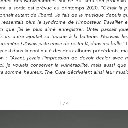
nell des Babyshambles sur ce qui sera son prochain 
ont la sortie est prévue au printemps 2020.
“C’était la 
nnait autant de liberté. Je fais de la musique depuis qu
 ressentais plus le syndrome de l’imposteur. Travailler e
um que j’ai le plus aimé enregistrer. Untel passait jo
s un autre ajoutait sa touche à la batterie. J’écrivais le
première ! J’avais juste envie de rester là, dans ma bulle.”
L
gs est dans la continuité des deux albums précédents, ma
on :
“Avant, j’avais l’impression de devoir dealer avec
ci, je voulais conserver la vulnérabilité, mais aussi que
ça somme heureux. The Cure décrivaient ainsi leur mus
1
/
4