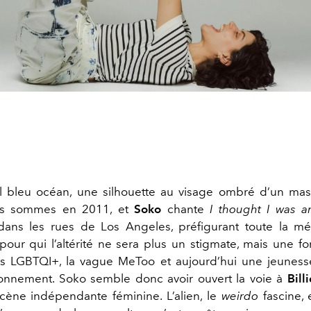
l bleu océan, une silhouette au visage ombré d’un ma
us sommes en 2011, et
Soko
chante
I thought I was a
ans les rues de Los Angeles, préfigurant toute la mé
pour qui l’altérité ne sera plus un stigmate, mais une fo
 LGBTQI+, la vague MeToo et aujourd’hui une jeunesse
ronnement. Soko semble donc avoir ouvert la voie à
Bill
cène indépendante féminine. L’alien, le
weirdo
fascine, 