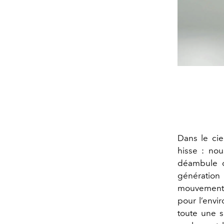
Dans le cie
hisse : no
déambule d
génération 
mouvements
pour l’envi
toute une s