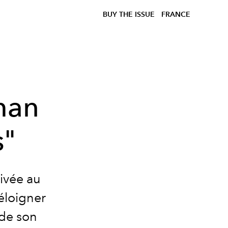
BUY THE ISSUE
FRANCE
man
s"
rivée au
’éloigner
 de son