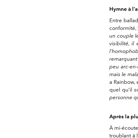
Hymne à l’
Entre balla
conformité, 
un couple le
visibilité,
l’homophob
remarquant 
peu arc-en-c
mais le mal
a Rainbow, 
quel qu’il so
personne qu
Après la plu
À mi-écoute 
troublant à l