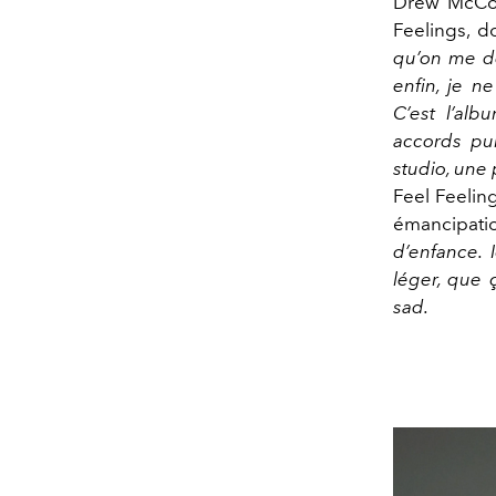
Drew McCon
Feelings, d
qu’on me do
enfin, je ne
C’est l’alb
accords pui
studio, une 
Feel Feelin
émancipati
d’enfance. I
léger, que 
sad.