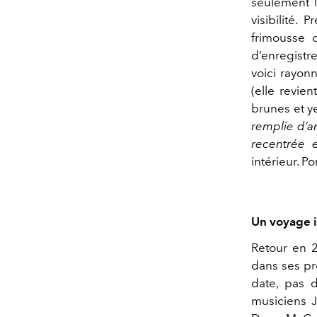
seulement l
visibilité.
frimousse 
d’enregist
voici rayonn
(elle revie
brunes et 
remplie d’a
recentrée 
intérieur. P
Un voyage i
Retour en 2
dans ses pr
date, pas 
musiciens 