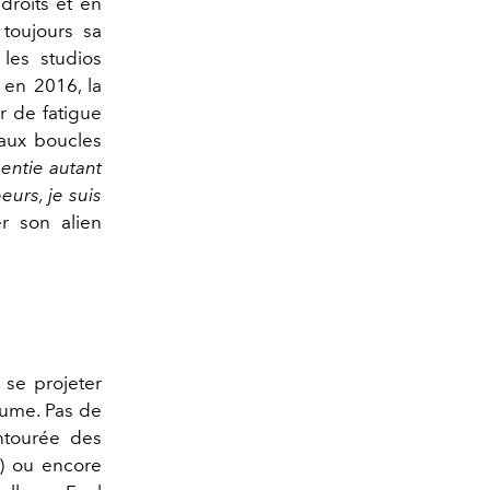
droits et en
 toujours sa
les studios
en 2016, la
ir de fatigue
 aux boucles
sentie autant
urs, je suis
er son alien
 se projeter
sume. Pas de
ntourée des
) ou encore