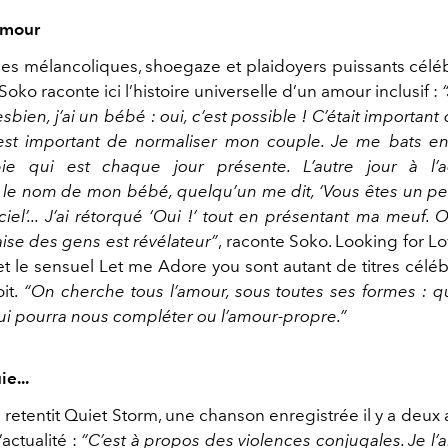
amour
des mélancoliques, shoegaze et plaidoyers puissants céléb
Soko raconte ici l’histoire universelle d’un amour inclusif :
sbien, j’ai un bébé : oui, c’est possible ! C’était important
 il est important de normaliser mon couple. Je me bats e
ie qui est chaque jour présente. L’autre jour à l’a
le nom de mon bébé, quelqu’un me dit, ‘Vous êtes un pe
iel’... J’ai rétorqué ‘Oui !’ tout en présentant ma meuf. 
aise des gens est révélateur”
, raconte Soko. Looking for L
et le sensuel Let me Adore you sont autant de titres céléb
it.
“On cherche tous l’amour, sous toutes ses formes : qu
i pourra nous compléter ou l’amour-propre.”
ie...
retentit Quiet Storm, une chanson enregistrée il y a deux
’actualité :
“C’est à propos des violences conjugales. Je l’a