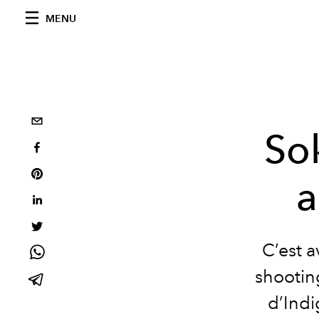
MENU
So
a
C’est a
shooting
d’Indi