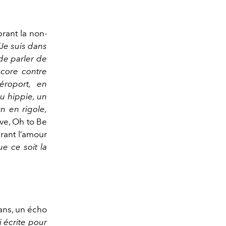
rant la non-
“Je suis dans
 de parler de
ncore contre
éroport, en
u hippie, un
On en rigole,
ove, Oh to Be
rant l’amour
e ce soit la
 ans, un écho
i écrite pour