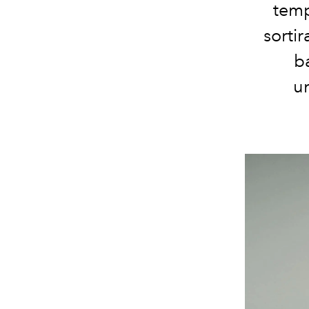
temp
sorti
ba
u