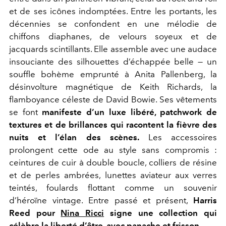
et de ses icônes indomptées. Entre les portants, les
décennies se confondent en une mélodie de
chiffons diaphanes, de velours soyeux et de
jacquards scintillants. Elle assemble avec une audace
insouciante des silhouettes d’échappée belle — un
souffle bohème emprunté à Anita Pallenberg, la
désinvolture magnétique de Keith Richards, la
flamboyance céleste de David Bowie. Ses vêtements
se font
manifeste d’un luxe libéré, patchwork de
textures et de brillances qui racontent la fièvre des
nuits et l’élan des scènes.
Les accessoires
prolongent cette ode au style sans compromis :
ceintures de cuir à double boucle, colliers de résine
et de perles ambrées, lunettes aviateur aux verres
teintés, foulards flottant comme un souvenir
d’héroïne vintage. Entre passé et présent,
Harris
Reed pour
Nina Ricci
signe une collection qui
célèbre la liberté d’être, avec panache et frisson.