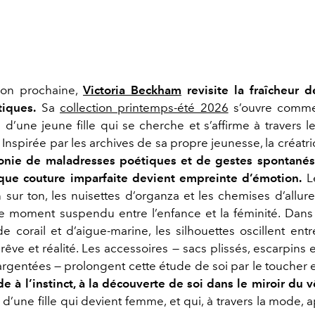
son prochaine,
Victoria Beckham
revisite la fraîcheur 
tiques.
Sa
collection printemps-été 2026
s’ouvre comme
i d’une jeune fille qui se cherche et s’affirme à travers l
Inspirée par les archives de sa propre jeunesse, la créatr
nie de maladresses poétiques et de gestes spontanés
aque couture imparfaite devient empreinte d’émotion.
Le
n sur ton, les nuisettes d’organza et les chemises d’allu
e moment suspendu entre l’enfance et la féminité. Dans
 corail et d’aigue-marine, les silhouettes oscillent entre
 rêve et réalité. Les accessoires — sacs plissés, escarpins ef
rgentées — prolongent cette étude de soi par le toucher et
e à l’instinct, à la découverte de soi dans le miroir du
d’une fille qui devient femme, et qui, à travers la mode, 