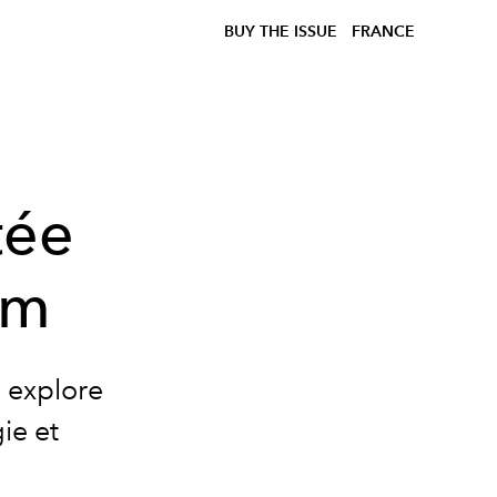
BUY THE ISSUE
FRANCE
tée
am
 explore
ie et