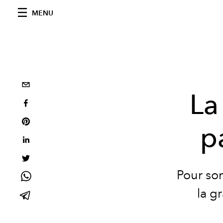
MENU
La
p
Pour so
la g