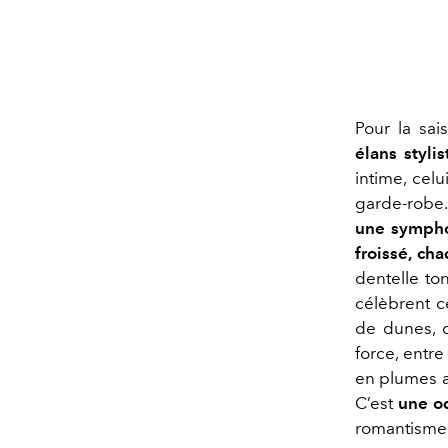
Pour la sai
élans stylis
intime, celu
garde-robe. 
une sympho
froissé, ch
dentelle to
célèbrent c
de dunes, de
force, entre
en plumes a
C’est
une od
romantisme 