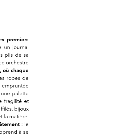
des premiers
 un journal
es plis de sa
ice orchestre
, où chaque
s robes de
re empruntée
 une palette
 fragilité et
filés, bijoux
 la matière.
 vêtement
: le
apprend à se