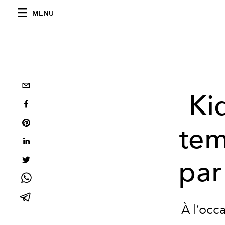
MENU
Ki
tem
par
À l’occ