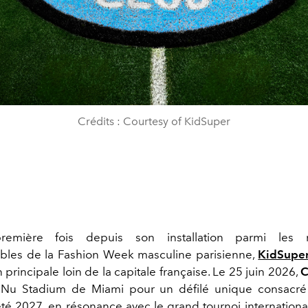
Crédits : Courtesy of KidSuper
remière fois depuis son installation parmi les r
bles de la Fashion Week masculine parisienne,
KidSupe
n principale loin de la capitale française. Le 25 juin 2026,
C
e Nu Stadium de Miami pour un défilé unique consacré
té 2027, en résonance avec le grand tournoi international