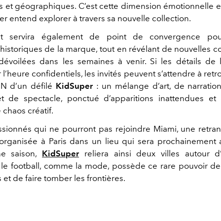
es et géographiques. C’est cette dimension émotionnelle et
 entend explorer à travers sa nouvelle collection.
nt servira également de point de convergence pour
historiques de la marque, tout en révélant de nouvelles c
dévoilées dans les semaines à venir.
Si les détails de 
 l’heure confidentiels, les invités peuvent s’attendre à retr
ADN d’un défilé
KidSuper
: un mélange d’art, de narration
t de spectacle, ponctué d’apparitions inattendues et
chaos créatif.
ssionnés qui ne pourront pas rejoindre Miami, une retra
 organisée à Paris dans un lieu qui sera prochainement
ne saison,
KidSuper
reliera ainsi deux villes autour
: le football, comme la mode, possède ce rare pouvoir d
s et de faire tomber les frontières.