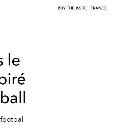
BUY THE ISSUE
FRANCE
 le
piré
ball
football