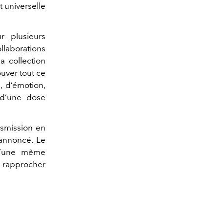
 universelle
 plusieurs
ollaborations
la collection
ouver tout ce
, d’émotion,
 d’une dose
nsmission en
 annoncé.
Le
 d’une même
e rapprocher