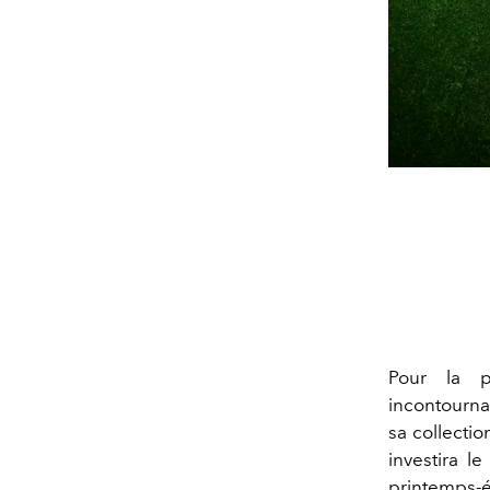
Pour la p
incontourna
sa collectio
investira l
printemps-é