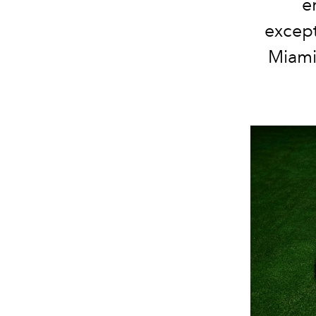
e
except
Miami