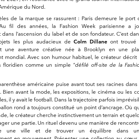
’Amérique du Nord.
èles de la marque se rassurent : Paris demeure le port 
 Au fil des années, la Fashion Week parisienne a j
 dans l’ascension du label et de son fondateur. C’est dans
ojets les plus audacieux de
Colm Dillane
ont trouvé l
nt une aventure créative née à Brooklyn en une pl
 mondial. Avec son humour habituel, le créateur décrit d
s floridien comme un simple
"défilé off-site de la Fas
parenthèse américaine puise avant tout ses racines dans 
. Bien avant la mode, les expositions, le cinéma ou les co
es, il y avait le football.
Dans la trajectoire parfois imprévis
allon rond a toujours constitué un point d’ancrage. Où qu
de, le créateur cherche instinctivement un terrain et quel
ager une partie. Un rituel devenu une manière de rencontre
e une ville et de trouver un équilibre dans un
ement en mouvement.
Présenter une collection au cœur