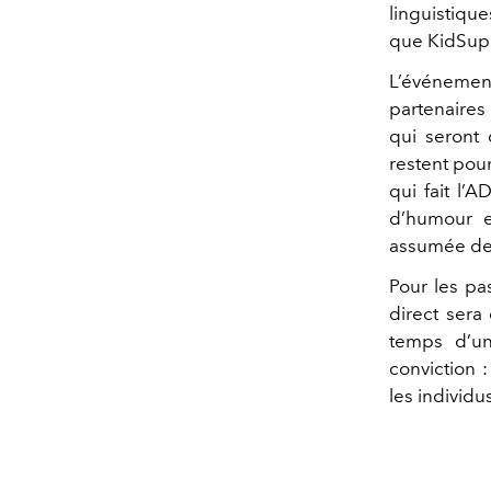
linguistiqu
que KidSuper
L’événeme
partenaires 
qui seront 
restent pour
qui fait l’
d’humour e
assumée de 
Pour les pa
direct sera
temps d’u
conviction 
les individu