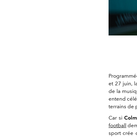
Programmée 
et 27 juin, 
de la musiqu
entend céléb
terrains de 
Car si
Colm
football
deme
sport crée 