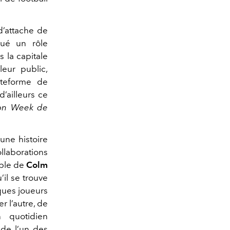
d’attache de
oué un rôle
 la capitale
eur public,
ateforme de
’ailleurs ce
hion Week de
une histoire
llaborations
ible de
Colm
’il se trouve
ques joueurs
r l’autre, de
 quotidien
 de l’un des