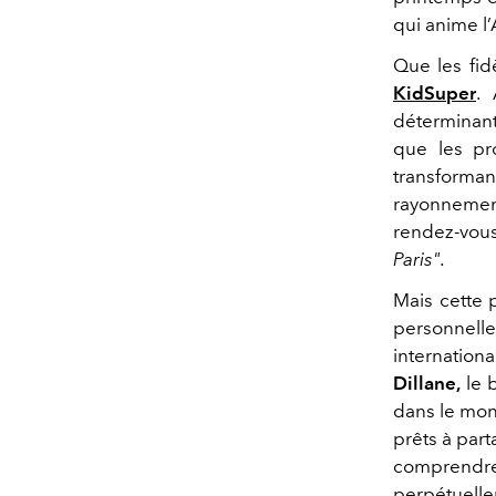
qui anime l
Que les fid
KidSuper
.
déterminant
que les pr
transforma
rayonnement
rendez-vou
Paris".
Mais cette 
personnelle
international
Dillane,
le b
dans le mon
prêts à part
comprendr
perpétuell