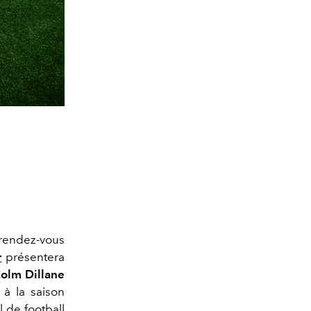
endez-vous
r
présentera
olm Dillane
 à la saison
 de football