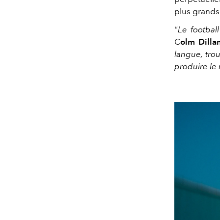
plus grands
"Le footbal
C
olm Dilla
langue, tro
produire le 