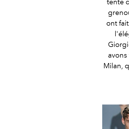
tente 
grenou
ont fai
l'él
Giorgi
avons 
Milan, 