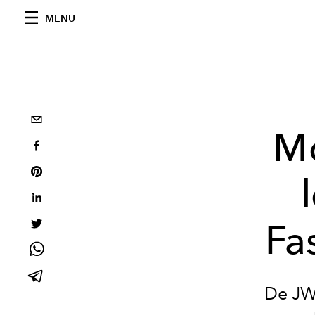
MENU
M
Fa
De JW