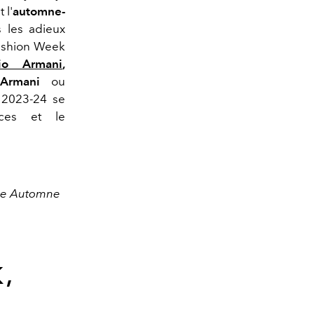
 l'
automne-
 les adieux
Fashion Week
io Armani
,
 Armani
ou
 2023-24 se
nces et le
ode Automne
,