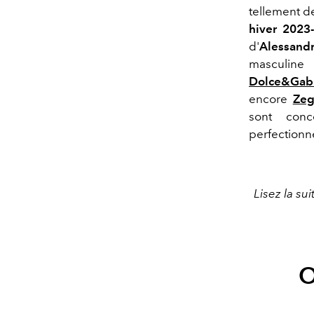
tellement 
hiver 2023
d'
Alessand
masculin
Dolce&Gab
encore
Zeg
sont conc
perfectionn
Lisez la s