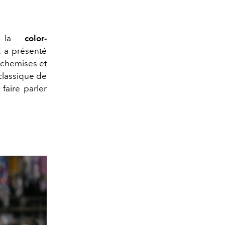
r la
color-
, a présenté
s chemises et
 classique de
faire parler