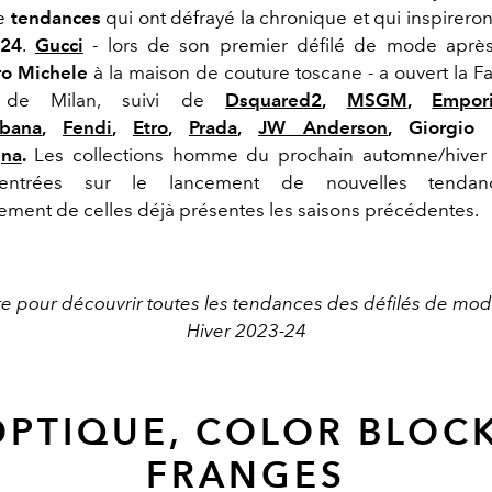
de
tendances
qui ont défrayé la chronique et qui inspireront
-24
.
Gucci
-
lors de son premier défilé de mode après
ro Michele
à la maison de couture toscane -
a ouvert la 
e de Milan, suivi de
Dsquared2
,
MSGM
,
Empor
bana
,
Fendi
,
Etro
,
Prada
,
JW Anderson
, Giorgio
na
.
Les collections homme du prochain automne/hiver
entrées sur le lancement de nouvelles tenda
ement de celles déjà présentes les saisons précédentes.
uite pour découvrir toutes les tendances des défilés de m
Hiver 2023-24
OPTIQUE, COLOR BLOCK
FRANGES