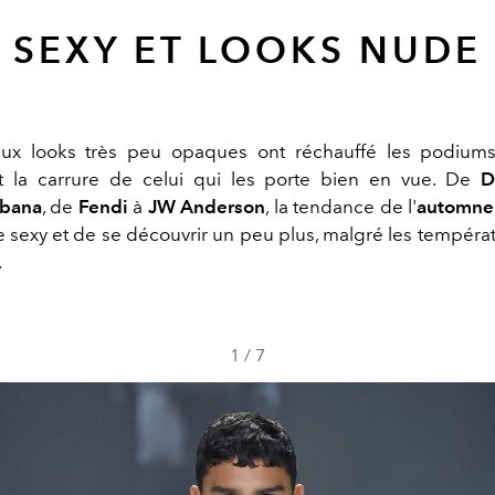
SEXY ET LOOKS NUDE
x looks très peu opaques ont réchauffé les podiums, 
t la carrure de celui qui les porte bien en vue. De
D
bana
, de
Fendi
à
JW Anderson
, la tendance de l'
automne 
e sexy et de se découvrir un peu plus, malgré les températ
.
1
/
7