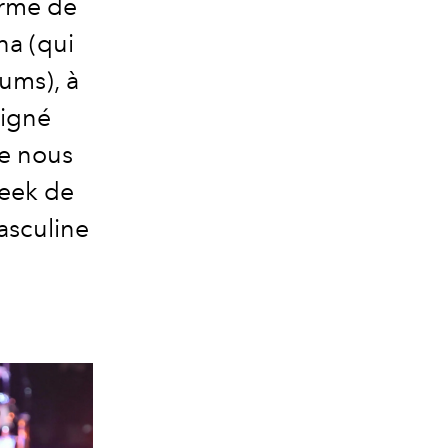
orme de
na (qui
iums), à
signé
ue nous
Week de
asculine