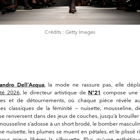
Crédits : Getty Images
sandro Dell’Acqua
, la mode ne rassure pas, elle dépla
Été 2026
, le directeur artistique de
N°21
compose une p
ces et de détournements, où chaque pièce révèle aut
Les classiques de la féminité — nuisette, mousseline, d
 se renversent dans des jeux de couches, jusqu’à brouiller
mousseline s’adosse à un short brodé, le bomber masculin
une nuisette, les plumes se muent en pétales, et le plissé ri
pour mieux libérer la silhouette. Plus qu’une esthétiqu