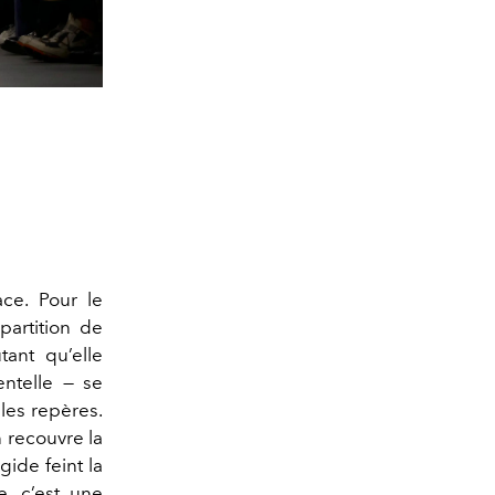
ce. Pour le
artition de
ant qu’elle
entelle — se
 les repères.
 recouvre la
gide feint la
e, c’est une