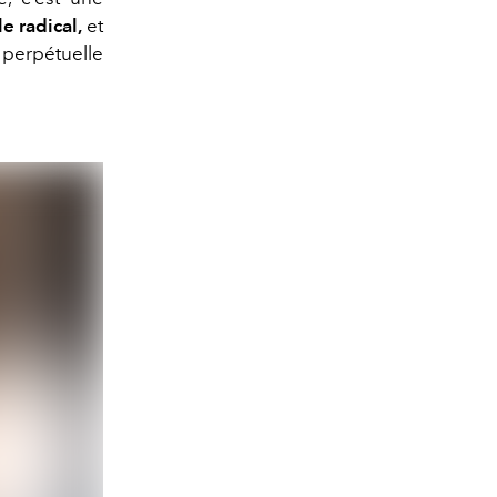
e radical,
et
erpétuelle