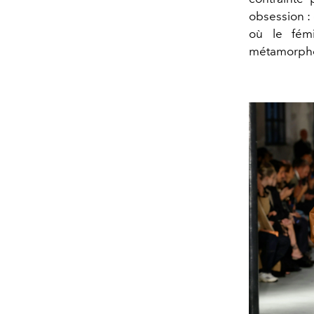
obsession : 
où le fém
métamorph