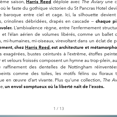
ième saison,
Harris Reed
déploie avec
The Aviary
une co
où le faste du gothique victorien du St Pancras Hotel dev
e baroque entre ciel et cage. Ici, la silhouette devient
s, crinolines débridées, drapés en cascade —
chaque p
nvoler.
L’ambivalence règne, entre l’enfermement struct
s et l’élan aérien de volumes libérés, comme un ballet 
, mi-humaines, mi-oiseaux, virevoltant dans un éclat de 
ement, chez
Harris Reed
, est architecture et métamorph
 exagérées, bustes ceinturés à l’extrême, étoffes peinte
r et velours froissés composent un hymne au trop-plein, au
e raffinement des dentelles de Nottingham réinventées
ints comme des toiles, les motifs félins ou floraux 
e en œuvre d’art vivante. Plus qu’une collection,
The Av
le,
un envol somptueux où la liberté naît de l’excès.
1
/
13