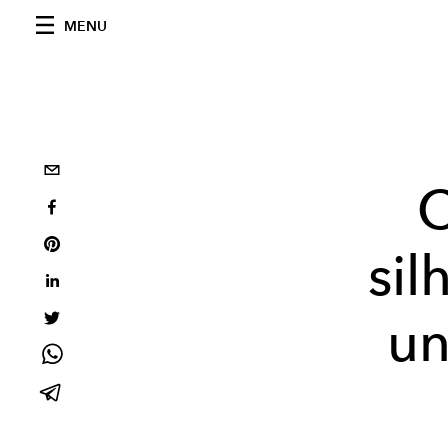
MENU
C
sil
un