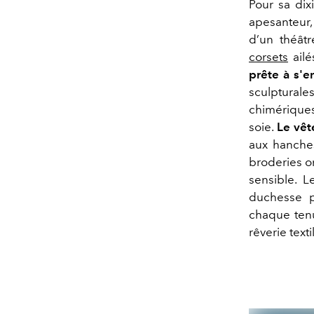
Pour sa dix
apesanteur, 
d’un théâtr
corsets
ailé
prête à s'e
sculpturale
chimériques
soie.
Le vêt
aux hanches
broderies o
sensible. L
duchesse pe
chaque tenu
rêverie texti