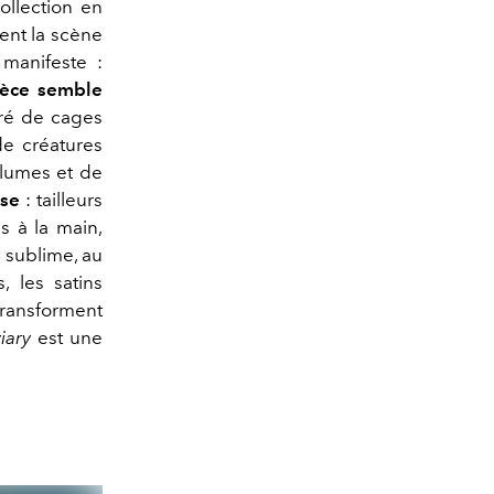
llection en
ient la scène
 manifeste :
ièce semble
uré de cages
de créatures
plumes et de
ose
: tailleurs
s à la main,
 sublime, au
, les satins
transforment
iary
est une