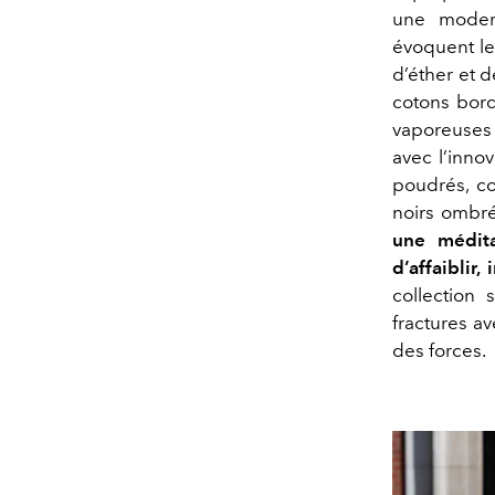
une modern
évoquent le
d’éther et d
cotons bord
vaporeuses 
avec l’inno
poudrés, co
noirs ombré
une médita
d’affaiblir
collection 
fractures av
des forces.