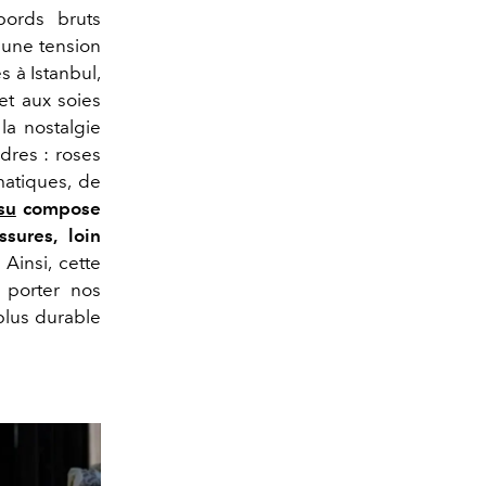
bords bruts
 une tension
s à Istanbul,
et aux soies
la nostalgie
dres : roses
matiques, de
su
compose
sures, loin
Ainsi, cette
à porter nos
 plus durable