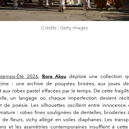
Crédits : Getty Images
intemps-Été 2026
,
Bora Aksu
déploie une collection qu
ntime : une archive de poupées brisées, aux joues de
t aux robes pastel effacées par le temps. De cette fragili
elle, un langage où chaque imperfection devient réci
lat de poésie. Les silhouettes oscillent entre innocence 
mature : robes fines soulignées de dentelles, broderies 
t de fleurs, vichy allégé en voiles diaphanes. Les transp
ons et les asymétries contemporaines insufflent à cette