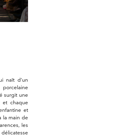
i naît d’un
 porcelaine
té surgit une
t et chaque
enfantine et
à la main de
arences, les
 délicatesse