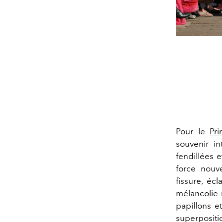
Pour le
Pr
souvenir i
fendillées e
force nouv
fissure, éc
mélancolie 
papillons e
superpositi