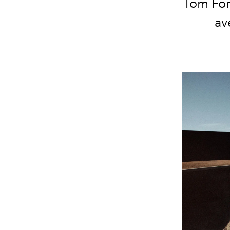
Tom For
av