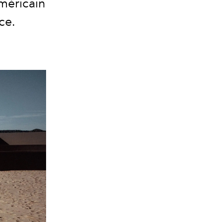
méricain
ce.