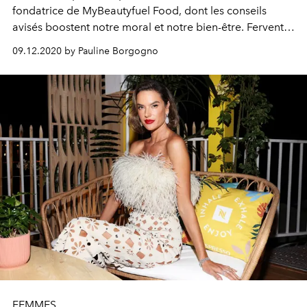
fondatrice de MyBeautyfuel Food, dont les conseils
avisés boostent notre moral et notre bien-être. Fervente
adepte de la beauté holistique, la belle nous partage
09.12.2020 by Pauline Borgogno
aujourd'hui sa recette du "Mushroom Coffee Latte" : une
boisson énergisante qui dédiabolise (enfin) ce café que
nous aimons tant.
FEMMES