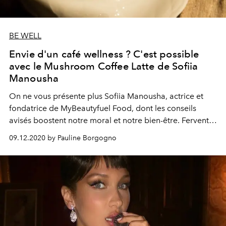
BE WELL
Envie d'un café wellness ? C'est possible
avec le Mushroom Coffee Latte de Sofiia
Manousha
On ne vous présente plus Sofiia Manousha, actrice et
fondatrice de MyBeautyfuel Food, dont les conseils
avisés boostent notre moral et notre bien-être. Fervente
adepte de la beauté holistique, la belle nous partage
09.12.2020 by Pauline Borgogno
aujourd'hui sa recette du "Mushroom Coffee Latte" : une
boisson énergisante qui dédiabolise (enfin) ce café que
nous aimons tant.