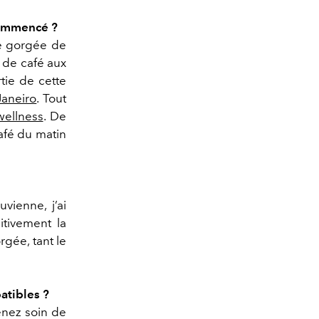
commencé ?
e gorgée de
 de café aux
tie de cette
Janeiro
. Tout
wellness
. De
café du matin
vienne, j’ai
itivement la
rgée, tant le
atibles ?
enez soin de