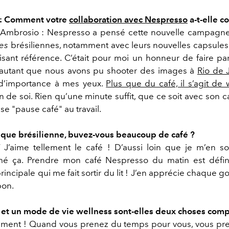
 : Comment votre
collaboration avec Nespresso
a-t-elle 
 Ambrosio : Nespresso a pensé cette nouvelle campagn
es
brésiliennes, notamment avec leurs nouvelles capsules
isant référence. C’était pour moi un honneur de faire par
’autant que nous avons pu shooter des images à
Rio de 
 d’importance à mes yeux.
Plus que du café, il s’agit de 
 de soi. Rien qu’une minute suffit, que ce soit avec son 
e "pause café" au travail.
t que brésilienne, buvez-vous beaucoup de café ?
]
J’aime tellement le café ! D’aussi loin que je m’en sou
mé ça. Prendre mon café Nespresso du matin est défin
rincipale qui me fait sortir du lit ! J’en apprécie chaque go
bon.
é et un mode de vie wellness sont-elles deux choses comp
ment ! Quand vous prenez du temps pour vous, vous pr