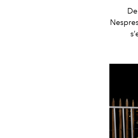
De
Nespres
s’