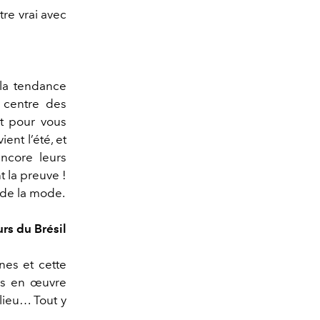
tre vrai avec
 la tendance
u centre des
t pour vous
ent l’été, et
ncore leurs
 la preuve !
 de la mode.
rs du Brésil
nes et cette
is en œuvre
lieu… Tout y