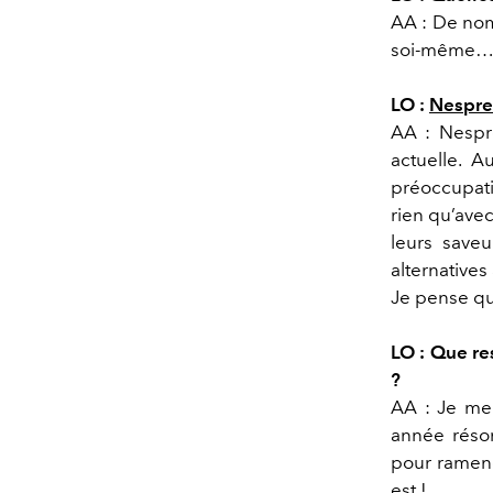
AA : De nomb
soi-même
LO :
Nespre
AA : Nespre
actuelle. A
préoccupat
rien qu’avec
leurs save
alternative
Je pense qu
LO : Que re
?
AA : Je me 
année réso
pour ramene
est !