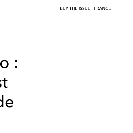
BUY THE ISSUE
FRANCE
o :
st
de