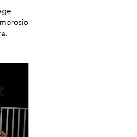
age
Ambrosio
re.