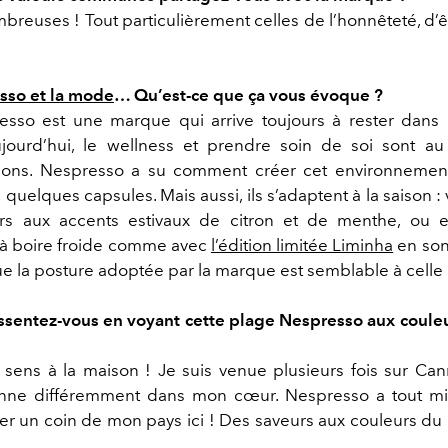
reuses ! Tout particulièrement celles de l’honnêteté, d’ê
…
sso et la mode
… Qu’est-ce que ça vous évoque ?
sso est une marque qui arrive toujours à rester dans
ujourd’hui, le wellness et prendre soin de soi sont a
ions. Nespresso a su comment créer cet environnemen
 quelques capsules. Mais aussi, ils s’adaptent à la saison : vi
urs aux accents estivaux de citron et de menthe, ou e
s à boire froide comme avec
l’édition limitée Liminha
en sont
e la posture adoptée par la marque est semblable à celle
ssentez-vous en voyant cette plage Nespresso aux couleu
sens à la maison ! Je suis venue plusieurs fois sur Can
nne différemment dans mon cœur. Nespresso a tout m
r un coin de mon pays ici ! Des saveurs aux couleurs du 