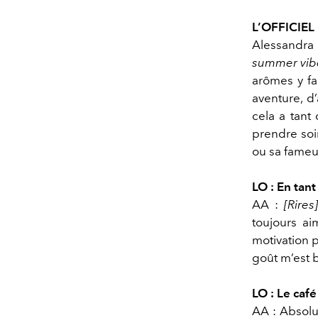
L’OFFICIEL
Alessandra
summer vib
arômes y fa
aventure, d
cela a tant
prendre soin
ou sa fameus
LO : En tan
AA :
[Rires
toujours ai
motivation p
goût m’est 
LO : Le caf
AA : Absolu