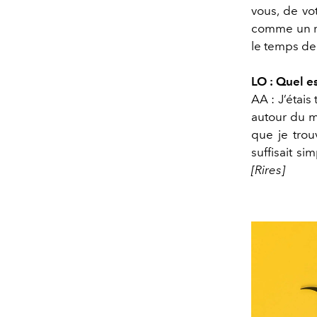
vous, de vo
comme un ri
le temps de 
LO : Quel e
AA : J’étai
autour du m
que je trouv
suffisait s
[Rires]