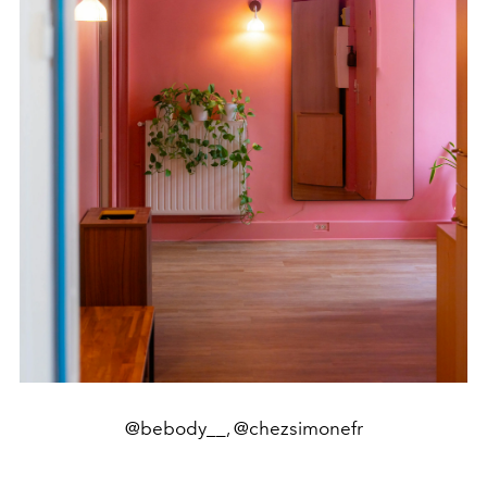
@bebody__, @chezsimonefr