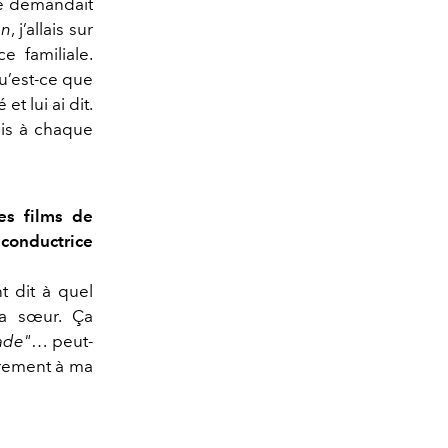
le demandait
an
, j’allais sur
e familiale.
qu’est-ce que
et lui ai dit.
is à chaque
es films de
 conductrice
t dit à quel
ma sœur. Ça
lade"
… peut-
airement à ma