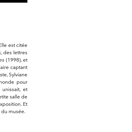
lle est citée
, des lettres
es
(1998), et
aire captant
ste, Sylviane
 monde pour
unissait, et
tite salle de
position. Et
du musée.