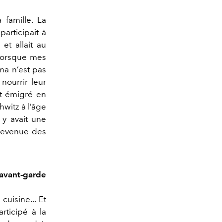
famille. La
participait à
et allait au
orsque mes
ma n’est pas
nourrir leur
nt émigré en
witz à l’âge
 y avait une
 revenue des
’avant-garde
cuisine... Et
articipé à la