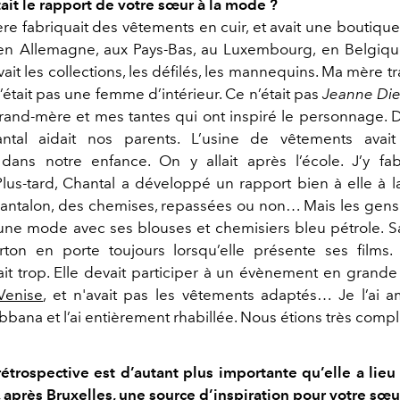
tait le rapport de votre sœur à la mode ?
re fabriquait des vêtements en cuir, et avait une boutiqu
t en Allemagne, aux Pays-Bas, au Luxembourg, en Belg
avait les collections, les défilés, les mannequins. Ma mère tr
 n’était pas une femme d’intérieur. Ce n’était pas
Jeanne Di
rand-mère et mes tantes qui ont inspiré le personnage.
ntal aidait nos parents. L’usine de vêtements avai
dans notre enfance. On y allait après l’école. J’y fa
us-tard, Chantal a développé un rapport bien à elle à l
pantalon, des chemises, repassées ou non… Mais les gens l
 une mode avec ses blouses et chemisiers bleu pétrole. 
rton en porte toujours lorsqu’elle présente ses films
était trop. Elle devait participer à un évènement en grand
Venise
, et n'avait pas les vêtements adaptés… Je l’ai
bbana et l’ai entièrement rhabillée. Nous étions très comp
rétrospective est d’autant plus importante qu’elle a lieu
t, après Bruxelles, une source d’inspiration pour votre sœ