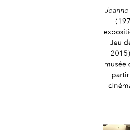
Jeanne
(197
exposit
Jeu d
2015) 
musée d
parti
cinéma