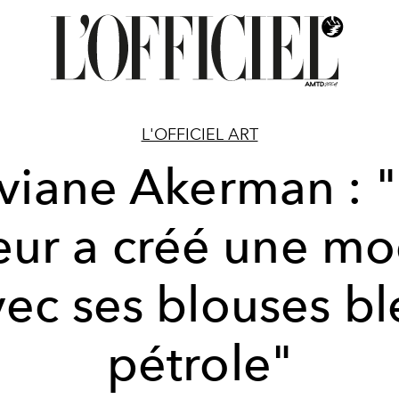
L'OFFICIEL ART
lviane Akerman : 
ur a créé une m
vec ses blouses bl
pétrole"