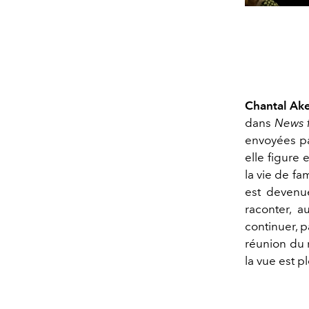
Chantal Ak
dans
News 
envoyées pa
elle figure 
la vie de fa
est devenu
raconter, a
continuer, p
réunion du 
la vue est 