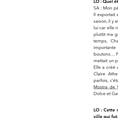
LO : Quel é
SA : Mon pè
Il exportai
saison, il y 
lui car elle
plutôt ma g
temps, Cha
importante 
boutons… Pl
mettait un 
Elle a créé
Claire Athe
parfois, c’
Mostra de 
Dolce et Ga
LO : Cette 
ville qui fu