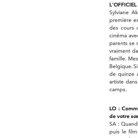
L'OFFICIEL 
Sylviane A
première exp
des cours d
cinéma avec 
parents se 
vraiment da
famille. Me
Belgique. S
de quinze a
artiste dan
camps.
LO : Commen
de votre sœ
SA : Quand 
puis le film