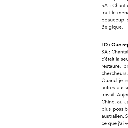
SA : Chanta
tout le mon
beaucoup d’
Belgique.
LO : Que re
SA : Chantal
c’était la 
restaure, p
chercheurs.
Quand je re
autres auss
travail. Au
Chine, au J
plus possib
australien. 
ce que j’ai v