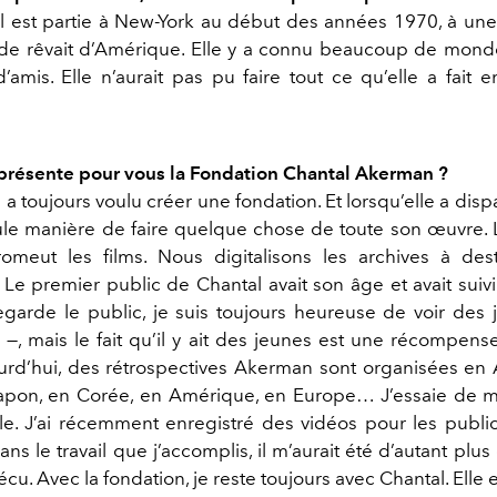
l est partie à New-York au début des années 1970, à un
de rêvait d’Amérique. Elle y a connu beaucoup de monde, 
amis. Elle n’aurait pas pu faire tout ce qu’elle a fait e
présente pour vous la Fondation Chantal Akerman ?
 a toujours voulu créer une fondation. Et lorsqu’elle a dis
seule manière de faire quelque chose de toute son œuvre. 
romeut les films. Nous digitalisons les archives à des
 Le premier public de Chantal avait son âge et avait suiv
garde le public, je suis toujours heureuse de voir des 
i —, mais le fait qu’il y ait des jeunes est une récompens
jourd’hui, des rétrospectives Akerman sont organisées en A
apon, en Corée, en Amérique, en Europe… J’essaie de m
le. J’ai récemment enregistré des vidéos pour les public
Sans le travail que j’accomplis, il m’aurait été d’autant plus
écu. Avec la fondation, je reste toujours avec Chantal. Elle e