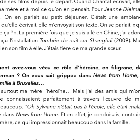
de ses films depuis le départ. Quand Chantal écrivait, el
ma mère et à moi ce qu’on en pensait. Pour
Jeanne Dielm
. On en parlait au petit déjeuner. C’était une ambianc
qu’elle écrivait, elle m’envoyait son texte. On se parlait, « 
ça ? ». La première fois que je suis allé en Chine, j’ai adoré 
nçu l’installation
Tombée de nuit sur Shanghaï
(2009). Ma
 bien son film à elle. J’étais fière de ma grande sœur.
nt avez-vous vécu ce rôle d’héroïne, en filigrane, d
erman ? On vous sait grippée dans
News from Home
,
mille à Bruxelles
…
t surtout ma mère l’héroïne… Mais j’ai des amis qui m’on
me connaissaient parfaitement à travers l’œuvre de 
beaucoup.
"
Oh Sylviane n’était pas à l’école, elle était ma
e dans
News from Home
. Et en effet, je conduisais, contr
mère, ce qui impressionnait beaucoup dans la famille.