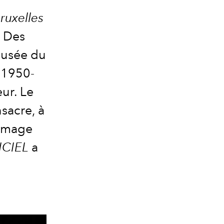
uxelles
. Des
musée du
(1950-
eur. Le
sacre, à
ommage
ICIEL
a