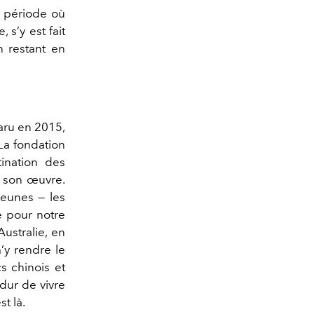
e période où
s’y est fait
n restant en
paru en 2015,
La fondation
tination des
i son œuvre.
jeunes — les
e pour notre
ustralie, en
’y rendre le
s chinois et
 dur de vivre
st là.