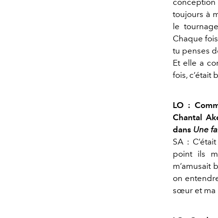
conception 
toujours à 
le tournage
Chaque fois 
tu penses de 
Et elle a co
fois, c’était
LO : Comme
Chantal Ak
dans
Une fa
SA : C’étai
point ils 
m’amusait 
on entendr
sœur et ma 