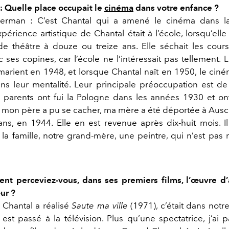
: Quelle place occupait le
cinéma
dans votre enfance ?
kerman :
C’est Chantal qui a amené le cinéma dans la 
érience artistique de Chantal était à l’école, lorsqu’elle 
e théâtre à douze ou treize ans. Elle séchait les cours 
ses copines, car l’école ne l’intéressait pas tellement.
L
marient en 1948, et lorsque Chantal naît en 1950, le ciné
ns leur mentalité. Leur principale préoccupation est de 
s parents ont fui la Pologne dans les années 1930 et o
i mon père a pu se cacher, ma mère a été déportée à Ausch
ns, en 1944. Elle en est revenue après dix-huit mois. Il
s la famille, notre grand-mère, une peintre, qui n’est pas
t perceviez-vous, dans ses premiers films, l’œuvre d
ur ?
Chantal a réalisé
Saute ma ville
(1971), c’était dans notre 
 est passé à la télévision. Plus qu’une spectatrice, j’ai p