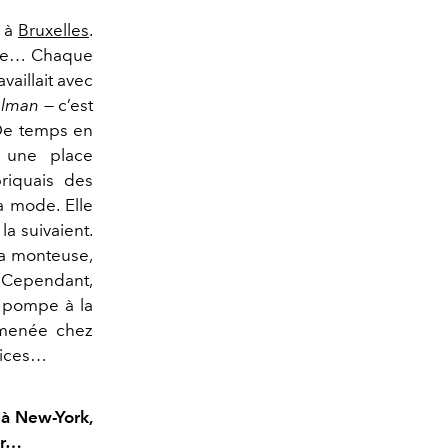
e à
Bruxelles
.
ique… Chaque
availlait avec
elman
— c’est
 De temps en
t une place
briquais des
a mode. Elle
a suivaient.
Sa monteuse,
. Cependant,
e pompe à la
 amenée chez
lices…
 à New-York,
ur…