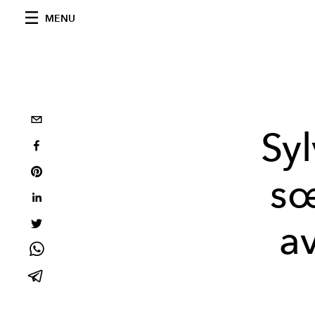
MENU
Sy
sœ
a