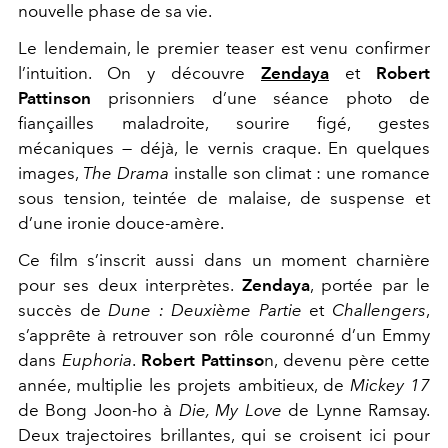
nouvelle phase de sa vie.
Le lendemain, le premier teaser est venu confirmer
l’intuition. On y découvre
Zendaya
et
Robert
Pattinson
prisonniers d’une séance photo de
fiançailles maladroite, sourire figé, gestes
mécaniques — déjà, le vernis craque. En quelques
images,
The Drama
installe son climat : une romance
sous tension, teintée de malaise, de suspense et
d’une ironie douce-amère.
Ce film s’inscrit aussi dans un moment charnière
pour ses deux interprètes.
Zendaya
, portée par le
succès de
Dune : Deuxième Partie
et
Challengers
,
s’apprête à retrouver son rôle couronné d’un Emmy
dans
Euphoria
.
Robert Pattinso
n, devenu père cette
année, multiplie les projets ambitieux, de
Mickey 17
de Bong Joon-ho à
Die, My Love
de Lynne Ramsay.
Deux trajectoires brillantes, qui se croisent ici pour