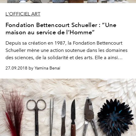
L'OFFICIEL ART
Fondation Bettencourt Schueller : “Une
maison au service de l’Homme”
Depuis sa création en 1987, la Fondation Bettencourt
Schueller mène une action soutenue dans les domaines
des sciences, de la solidarité et des arts. Elle a ainsi
opéré un travail de fond auprès des institutions, des
27.09.2018 by Yamina Benaï
politiques et des publics pour réhabiliter, promouvoir et
moderniser l’image des métiers d’art, dont le Prix Liliane
Bettencourt pour l’intelligence de la main qui totalise
aujourd’hui cent lauréats. Olivier Brault, directeur
général de la Fondation, évoque les différents aspects
de sa gouvernance.