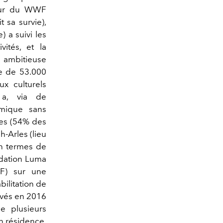
teur du WWF
 sa survie),
 a suivi les
vités, et la
e ambitieuse
te de 53.000
ux culturels
n a, via de
omique sans
ies (54% des
h-Arles (lieu
en termes de
ondation Luma
CF) sur une
bilitation de
ovés en 2016
de plusieurs
en résidence,