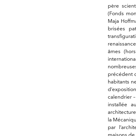
père scien
(Fonds mond
Maja Hoffma
brisées pat
transfigura
renaissance
âmes (hors 
internatio
nombreuses
précédent d
habitants ne
d’expositio
calendrier –
installée 
architecture
la Mécaniqu
par l’archi
maisons de l