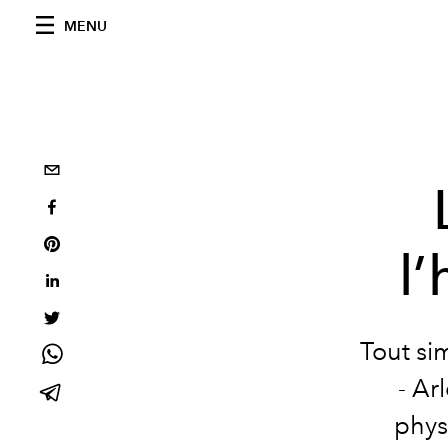
MENU
l
Tout si
- Ar
phys