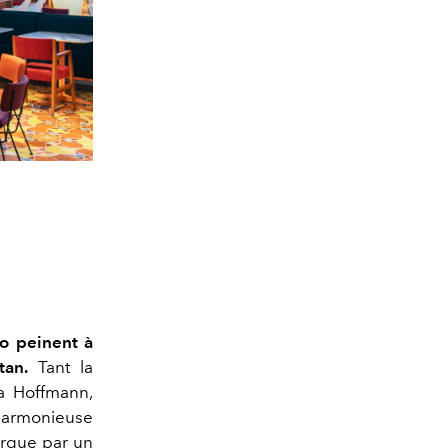
to peinent à
tan.
Tant la
ja Hoffmann,
 harmonieuse
argue par un