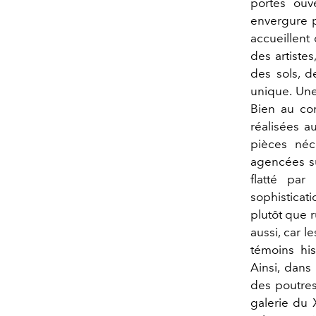
portes ouv
envergure p
accueillent
des artiste
des sols, d
unique. Une
Bien au con
réalisées a
pièces néc
agencées su
flatté par
sophisticat
plutôt que r
aussi, car 
témoins hi
Ainsi, dan
des poutres
galerie du 