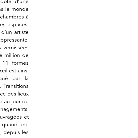
 doté d’une
ans le monde
s chambres à
des espaces,
d’un artiste
oppressante.
s vernissées
e million de
t 11 formes
il est ainsi
igué par la
 Transitions
nce des lieux
e au jour de
énagements.
uvragées et
e, quand une
, depuis les