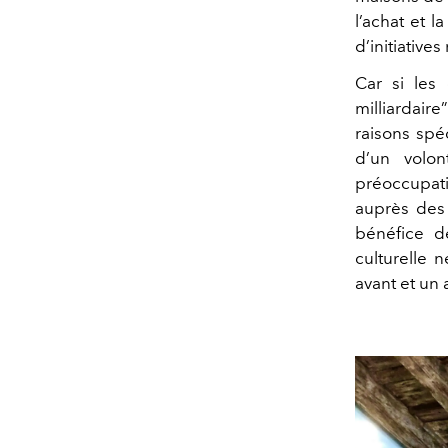
l’achat et l
d’initiatives
Car si les 
milliardair
raisons spé
d’un volo
préoccupatio
auprès des 
bénéfice de
culturelle 
avant et un