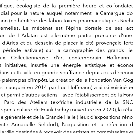
tifique, écologiste de la première heure et co-fonda
ial pour la nature auquel, notamment, la Camargue doit
nn (co-héritière des laboratoires pharmaceutiques Roche)
ernelles. Le mécénat est l’épine dorsale de ses acti
tion de L’Arlatan est elle-même partie prenante d’un
 d’Arles et du dessein de placer la cité provençale for
période estivale) sur la cartographie des grands lie
naux. Collectionneuse d’art contemporain Hoffman
 initiatives, insufflé une énergie artistique et écon
ans cette ville en grande souffrance depuis des décenn
 paient pas d’impôt). La création de la Fondation Van Gog
ns inauguré en 2014 par Luc Hoffmann) a ainsi voisiné 
 et parmi d’autres actions – avec l’établissement de la F
au Parc des Ateliers (ex-friche industrielle de la SN
 spectaculaire de Frank Gehry (ouverture en 2020), la réha
e générale et de la Grande Halle (lieux d’expositions rén
tecte Annabelle Selldorf), l’acquisition et la réfection 
a ville destinées à recevoir des artistes et commissaires 