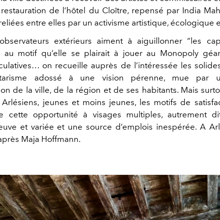
a restauration de l’hôtel du Cloître, repensé par India Ma
 reliées entre elles par un activisme artistique, écologique e
observateurs extérieurs aiment à aiguillonner “les ca
e” au motif qu’elle se plairait à jouer au Monopoly gé
culatives… on recueille auprès de l’intéressée les solid
ntarisme adossé à une vision pérenne, mue par u
n de la ville, de la région et de ses habitants. Mais surt
Arlésiens, jeunes et moins jeunes, les motifs de satisfac
 cette opportunité à visages multiples, autrement di
neuve et variée et une source d’emplois inespérée. A Arle
 après Maja Hoffmann.