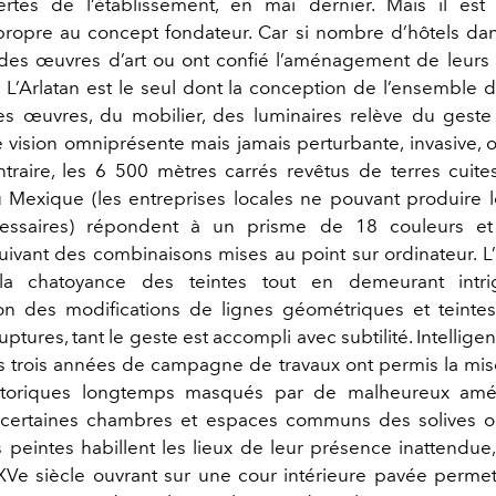
ertes de l’établissement, en mai dernier. Mais il est
ropre au concept fondateur. Car si nombre d’hôtels d
 des œuvres d’art ou ont confié l’aménagement de leur
s, L’Arlatan est le seul dont la conception de l’ensemble 
es œuvres, du mobilier, des luminaires relève du geste 
 vision omniprésente mais jamais perturbante, invasive, 
traire, les 6 500 mètres carrés revêtus de terres cuite
u Mexique (les entreprises locales ne pouvant produire l
essaires) répondent à un prisme de 18 couleurs e
ivant des combinaisons mises au point sur ordinateur. L’œ
 la chatoyance des teintes tout en demeurant intr
ion des modifications de lignes géométriques et teintes.
uptures, tant le geste est accompli avec subtilité. Intellige
les trois années de campagne de travaux ont permis la mis
storiques longtemps masqués par de malheureux am
s certaines chambres et espaces communs des solives o
 peintes habillent les lieux de leur présence inattendu
XVe siècle ouvrant sur une cour intérieure pavée permet