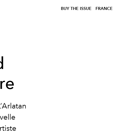
BUY THE ISSUE
FRANCE
d
re
’Arlatan
velle
tiste