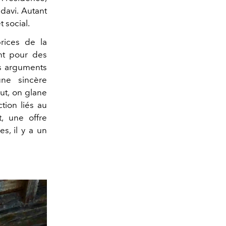
hdavi. Autant
t social.
prices de la
ant pour des
es arguments
ne sincère
out, on glane
tion liés au
t, une offre
s, il y a un