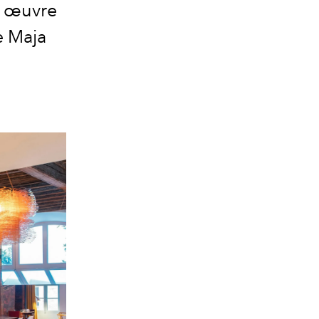
e œuvre
e Maja