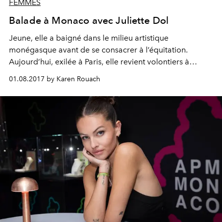
FEMMES
Balade à Monaco avec Juliette Dol
Jeune, elle a baigné dans le milieu artistique
monégasque avant de se consacrer à l’équitation.
Aujourd’hui, exilée à Paris, elle revient volontiers à
Monte-Carlo où, entourée de ses amis, elle peaufine ses
01.08.2017 by Karen Rouach
rôles de comédienne à suivre tout en écrivant des
scénarios.