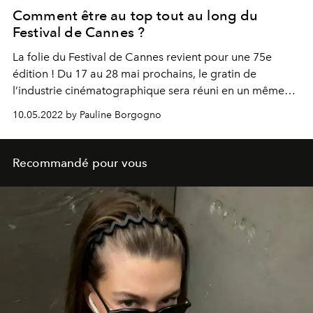
Comment être au top tout au long du
Festival de Cannes ?
La folie du Festival de Cannes revient pour une 75e
édition ! Du 17 au 28 mai prochains, le gratin de
l’industrie cinématographique sera réuni en un même
lieu pour assister à la projection de films prodigieux
10.05.2022 by Pauline Borgogno
mais aussi pour monter les fameuses marches. De
passage sur la Croisette,
L’OFFICIEL
vous donne ses
meilleures astuces pour vous préparer à l’événement.
Recommandé pour vous