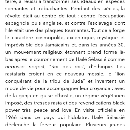
terre, a réussi à transformer ses idéaux en espèces
sonnantes et trébuchantes. Pendant des siècles, la
révolte était au centre de tout : contre l’occupation
espagnole puis anglaise, et contre l’esclavage dont
l’île était une des plaques tournantes. Tout cela forge
le caractère cosmopolite, excentrique, mystique et
imprévisible des Jamaïcains et, dans les années 30,
un mouvement religieux étonnant prend forme là-
bas après le couronnement de Haïlé Sélassié comme
negusse negest
, “Roi des rois”, d’Éthiopie. Les
rastafaris croient en ce nouveau messie, le “lion
conquérant de la tribu de Juda” et inventent un
mode de vie pour accompagner leur croyance : avec
de la ganja en guise d’hostie, un régime végétarien
imposé, des tresses rasta et des revendications black
power très peace and love. En visite officielle en
1966 dans ce pays qui l’idolâtre, Haïlé Sélassié
déclenche la ferveur populaire. Plusieurs jeunes