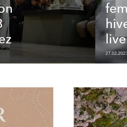
ton
fe
3
hiv
ez
liv
27.02.202