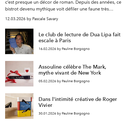
c’est presque un décor de roman. Depuis des années, ce
bistrot devenu mythique voit défiler une faune très
parisienne — écrivains insomniaques, cinéastes en pause,
12.03.2026 by Pascale Savary
stylistes au bout du rouleau, acteurs, ribambelles de
cool kids en tout genre et noctambules célèbres.
Le club de lecture de Dua Lipa fait
escale à Paris
16.02.2026 by Pauline Borgogno
Assouline célèbre The Mark,
mythe vivant de New York
05.02.2026 by Pauline Borgogno
Dans l'intimité créative de Roger
Vivier
30.01.2026 by Pauline Borgogno