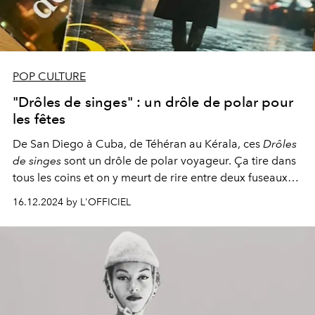
POP CULTURE
"Drôles de singes" : un drôle de polar pour
les fêtes
De San Diego à Cuba, de Téhéran au Kérala, ces
Drôles
de singes
sont un drôle de polar voyageur. Ça tire dans
tous les coins et on y meurt de rire entre deux fuseaux
horaires. Les stars y pullulent et ne sont pas toujours
16.12.2024 by L'OFFICIEL
fréquentables. Un polar à mettre sous le sapin, histoire
d’égayer un noël explosif.