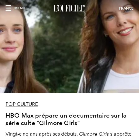
MENU
FRANCE
POP CULTURE
HBO Max prépare un documentaire sur la
série culte "Gilmore Girls"
Vingt-cinq ans après ses débuts,
Gilmore Girls
s'apprête