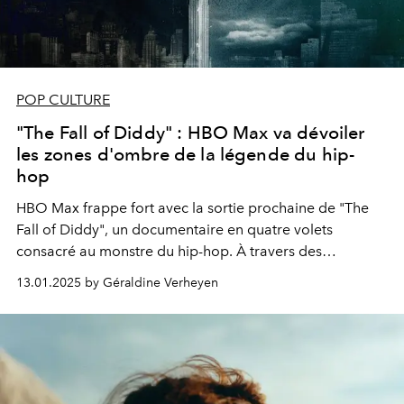
POP CULTURE
"The Fall of Diddy" : HBO Max va dévoiler
les zones d'ombre de la légende du hip-
hop
HBO Max frappe fort avec la sortie prochaine de "The
Fall of Diddy", un documentaire en quatre volets
consacré au monstre du hip-hop. À travers des
témoignages percutants et des archives inédites, cette
13.01.2025 by Géraldine Verheyen
production lève le voile sur les accusations de violence
et d'abus qui ont ébranlé l'empire de Sean "Diddy"
Combs, l'une des figures les plus emblématiques de
l'industrie musicale.