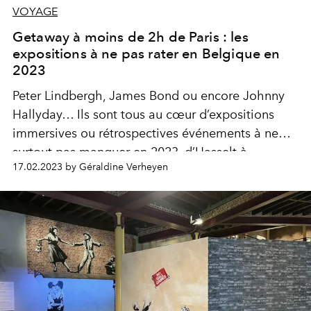
VOYAGE
Getaway à moins de 2h de Paris : les
expositions à ne pas rater en Belgique en
2023
Peter Lindbergh, James Bond ou encore Johnny
Hallyday… Ils sont tous au cœur d’expositions
immersives ou rétrospectives événements à ne
surtout pas manquer en 2023, d’Hasselt à
17.02.2023 by Géraldine Verheyen
Bruxelles. Préparez-vous pour une année de
getaways chez nos voisins !