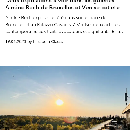
Deux expositions à voir dans les galeries
Almine Rech de Bruxelles et Venise cet été
Almine Rech
expose cet été dans son espace de
Bruxelles et au Palazzo Cavanis, à Venise, deux artistes
contemporains aux traits évocateurs et signifiants.
Brian
Calvin
et ses visages désaxés,
Andrea Marie Breitling
et
19.06.2023 by Elisabeth Clauss
ses ondes luminescentes qui impriment la rétine et
interpellent l’imagination.