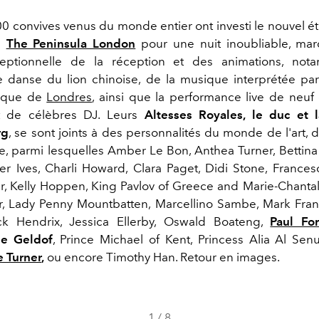
00 convives venus du monde entier ont investi le nouvel é
e
The Peninsula London
pour une nuit inoubliable, mar
ceptionnelle de la réception et des animations, no
 danse du lion chinoise, de la musique interprétée par
nique de
Londres
, ainsi que la performance live de neu
 de célèbres DJ. Leurs
Altesses Royales, le duc et 
rg
, se sont joints à des personnalités du monde de l'art, 
e, parmi lesquelles Amber Le Bon, Anthea Turner, Bettina K
er Ives, Charli Howard, Clara Paget, Didi Stone, France
r, Kelly Hoppen, King Pavlov of Greece and Marie-Chantal 
r, Lady Penny Mountbatten, Marcellino Sambe, Mark Fran
ck Hendrix, Jessica Ellerby, Oswald Boateng,
Paul Fo
ie Geldof
, Prince Michael of Kent, Princess Alia Al Sen
 Turner
,
ou encore Timothy Han. Retour en images.
1
/
8