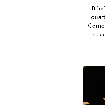
Béné
quart
Corner
occu