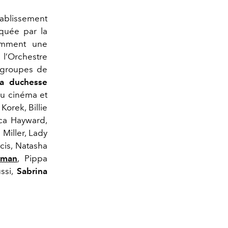
tablissement
quée par la
tamment une
 l’Orchestre
f groupes de
la duchesse
du cinéma et
orek, Billie
sca Hayward,
Miller, Lady
cis, Natasha
rman
, Pippa
ussi,
Sabrina