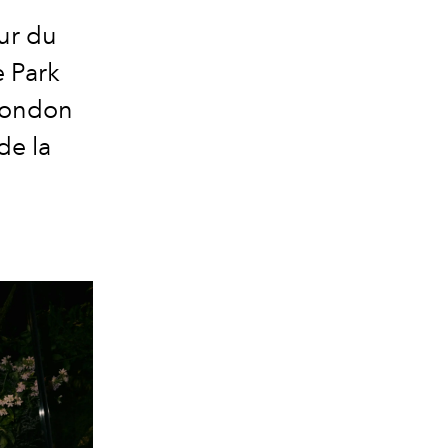
ur du
e Park
 London
de la