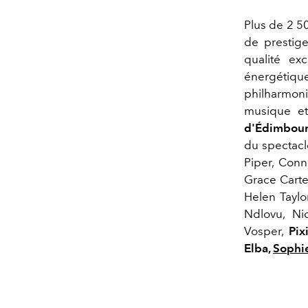
Plus de 2 5
de prestig
qualité ex
énergétique
philharmo
musique et
d'Édimbou
du spectacl
Piper, Conn
Grace Carte
Helen Taylo
Ndlovu, Ni
Vosper,
Pix
Elba,
Sophie