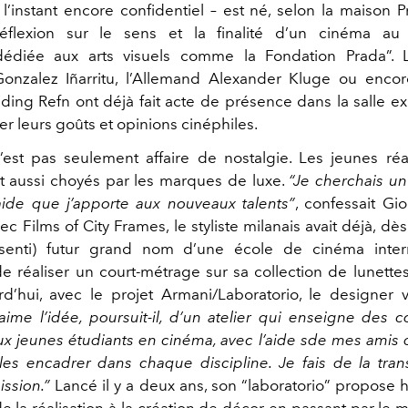
 l’instant encore confidentiel – est né, selon la maison P
éflexion sur le sens et la finalité d’un cinéma au
n dédiée aux arts visuels comme la Fondation Prada”. 
onzalez Iñarritu, l’Allemand Alexander Kluge ou enco
ding Refn ont déjà fait acte de présence dans la salle e
r leurs goûts et opinions cinéphiles.
’est pas seulement affaire de nostalgie. Les jeunes réa
t aussi choyés par les marques de luxe.
“Je cherchais un
’aide que j’apporte aux nouveaux talents”
, confessait Gi
c Films of City Frames, le styliste milanais avait déjà, dès
senti) futur grand nom d’une école de cinéma intern
 de réaliser un court-métrage sur sa collection de lunette
urd’hui, avec le projet Armani/Laboratorio, le designer 
’aime l’idée, poursuit-il, d’un atelier qui enseigne des
ux jeunes étudiants en cinéma, avec l’aide sde mes amis q
es encadrer dans chaque discipline. Je fais de la tra
ission.”
Lancé il y a deux ans, son “laboratorio” propose 
e la réalisation à la création de décor en passant par le 