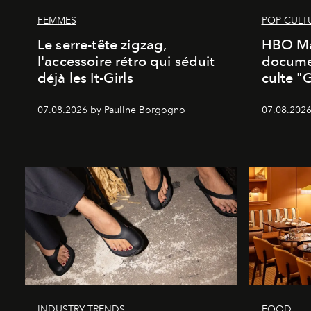
FEMMES
POP CULT
Le serre-tête zigzag,
HBO Ma
l'accessoire rétro qui séduit
documen
déjà les It-Girls
culte "
07.08.2026 by Pauline Borgogno
07.08.2026
INDUSTRY TRENDS
FOOD