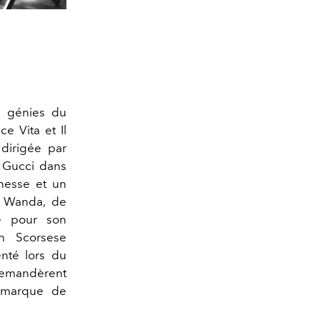
is génies du
e Vita et Il
dirigée par
n Gucci dans
unesse et un
, Wanda, de
de pour son
n Scorsese
enté lors du
demandèrent
e marque de