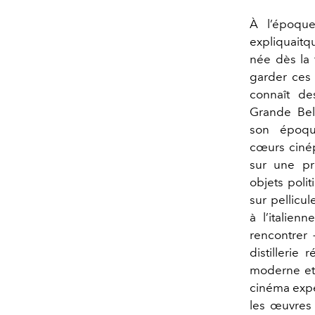
À l’époque
expliquaitqu
née dès la 
garder ces 
connaît de
Grande Bell
son époqu
cœurs cinép
sur une pr
objets polit
sur pellicu
à l’italien
rencontrer 
distillerie
moderne et 
cinéma expé
les œuvres