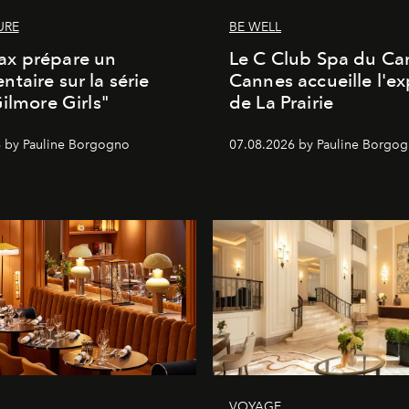
URE
BE WELL
x prépare un
Le C Club Spa du Car
taire sur la série
Cannes accueille l'ex
Gilmore Girls"
de La Prairie
 by Pauline Borgogno
07.08.2026 by Pauline Borgo
VOYAGE