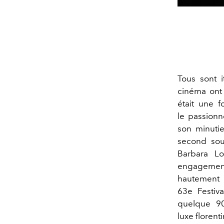
Tous sont i
cinéma ont 
était une 
le passionn
son minutie
second sou
Barbara Lo
engagemen
hautement s
63e Festiv
quelque 90
luxe florent