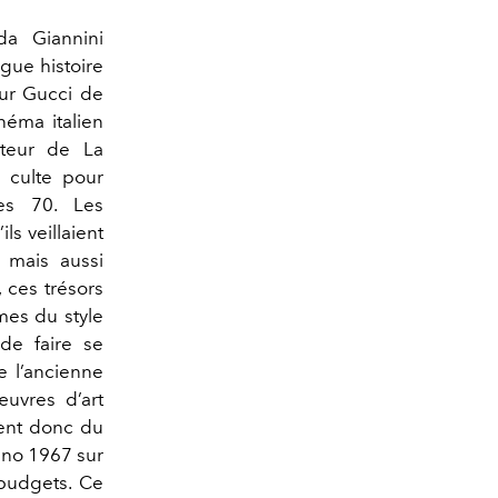
da Giannini
ngue histoire
our Gucci de
néma italien
uteur de La
n culte pour
es 70. Les
s veillaient
 mais aussi
, ces trésors
mes du style
 de faire se
e l’ancienne
œuvres d’art
lent donc du
ino 1967 sur
budgets. Ce