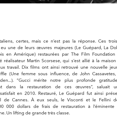
taliens, certes, mais ce n’est pas la réponse. Ces tro
eu une de leurs œuvres majeures (Le Guépard, La Dolc
fois en Amérique) restaurées par The Film Foundation 
é réalisateur Martin Scorsese, qui s’est allié à la maiso
ux travail. Dix films ont ainsi retrouvé une nouvelle je
ffle (Une femme sous influence, de John Cassavetes
den...). “Gucci mérite notre plus profonde gratitu
t dans la restauration de ces œuvres”, saluait u
atisfait en 2010. Restauré, Le Guépard fut ainsi prés
al de Cannes. À eux seuls, le Visconti et le Fellini 
0 000 dollars de frais de restauration à l’éminent
ine. Un lifting de grande très classe.