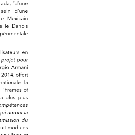
rada, “d’une
 sein d’une
Le Mexicain
re le Danois
xpérimentale
lisateurs en
 projet pour
orgio Armani
 2014, offert
ationale la
s “Frames of
va plus plus
 compétences
ui auront la
nsmission du
huit modules
maquillage et