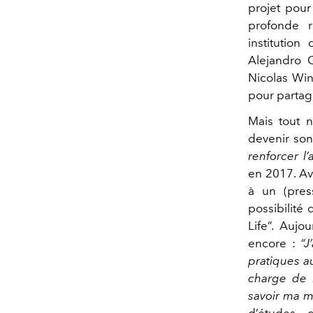
projet pour
profonde r
institutio
Alejandro G
Nicolas Win
pour partage
Mais tout n
devenir son
renforcer l
en 2017. Ave
à un (pres
possibilité
Life”. Aujo
encore :
“J
pratiques a
charge de l
savoir ma m
d’études – d