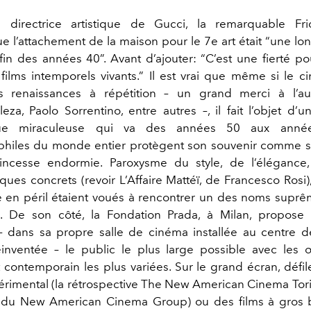
 directrice artistique de Gucci, la remarquable Fri
e l’attachement de la maison pour le 7e art était “une lo
fin des années 40”. Avant d’ajouter: “C’est une fierté p
films intemporels vivants.” Il est vrai que même si le ci
s renaissances à répétition – un grand merci à l’a
eza, Paolo Sorrentino, entre autres –, il fait l’objet d’u
e miraculeuse qui va des années 50 aux anné
hiles du monde entier protègent son souvenir comme s’il
incesse endormie. Paroxysme du style, de l’élégance,
iques concrets (revoir L’Affaire Mattéï, de Francesco Rosi)
le en péril étaient voués à rencontrer un des noms suprê
ne. De son côté, la Fondation Prada, à Milan, propose
– dans sa propre salle de cinéma installée au centre d
 réinventée – le public le plus large possible avec les 
contemporain les plus variées. Sur le grand écran, défi
rimental (la rétrospective The New American Cinema Tor
 du New American Cinema Group) ou des films à gros 