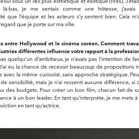
oul sous un œil plus esthétique et exotique (rires). J’étais 
 là-bas, je me sentais comme une hôtesse, j’avais
ité que l’équipe et les acteurs s’y sentent bien. Cela m
 regard que je porte sur ma ville.
z entre Hollywood et le cinéma coréen. Comment travai
stries différentes influence votre rapport à la professio
as quelqu’un d’ambitieux, je n’avais pas l’intention de fai
J’ai eu la chance de recevoir beaucoup de propositions i
ille avec la même curiosité, sans approche stratégique. Peu
 sensibilité, mais je n’ai ressenti aucune différence, si 
au des budgets. Pour créer un bon film, chacun fait de 
iance à un bon leader. En tant qu’interprète, je me mets à
viction en tant qu’actrice.