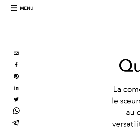
MENU
Qu
La com
le sœur
au 
versatil