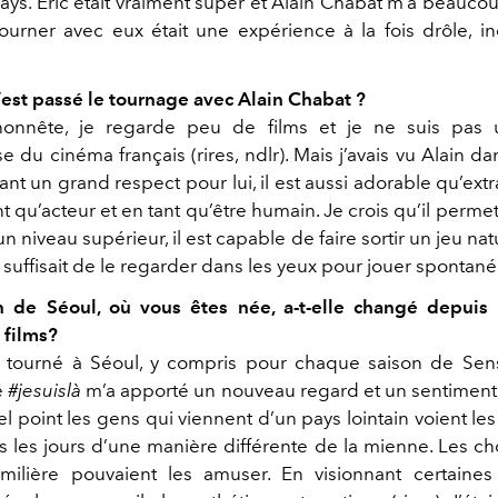
ys. Éric était vraiment super et Alain Chabat m’a beauco
ourner avec eux était une expérience à la fois drôle, in
st passé le tournage avec Alain Chabat ?
honnête, je regarde peu de films et je ne suis pas
 du cinéma français (rires, ndlr). Mais j’avais vu Alain da
ant un grand respect pour lui, il est aussi adorable qu’extr
ant qu’acteur et en tant qu’être humain. Je crois qu’il perme
un niveau supérieur, il est capable de faire sortir un jeu nat
e suffisait de le regarder dans les yeux pour jouer spontan
on de Séoul, où vous êtes née, a-t-elle changé depuis
 films?
t tourné à Séoul, y compris pour chaque saison de Sen
e
#jesuislà
m’a apporté un nouveau regard et un sentiment é
el point les gens qui viennent d’un pays lointain voient les
us les jours d’une manière différente de la mienne. Les ch
amilière pouvaient les amuser. En visionnant certaines 