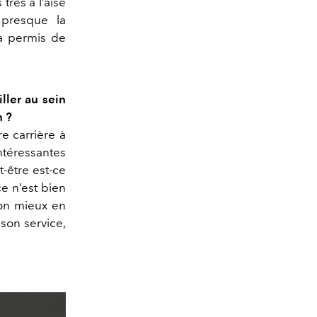
très à l’aise
 presque la
’a permis de
ller au sein
n ?
re carrière à
ntéressantes
t-être est-ce
ce n’est bien
son mieux en
 son service,