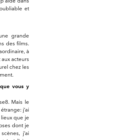
up aidé dans
oubliable et
 une grande
ns des films.
aordinaire, à
t aux acteurs
urel chez les
ément.
 que vous y
se8. Mais le
trange: j’ai
 lieux que je
oses dont je
scènes, j’ai