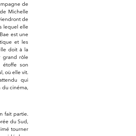
 campagne de
 de Michelle
viendront de
 lequel elle
 Bae est une
tique et les
le doit à la
r grand rôle
e étoffe son
 où elle vit.
attendu qui
n du cinéma,
 fait partie.
Corée du Sud,
 aimé tourner