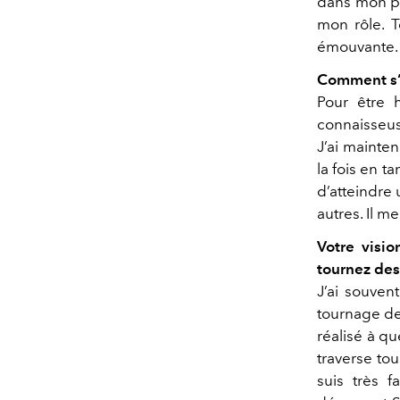
dans mon pa
mon rôle. T
émouvante.
Comment s’e
Pour être 
connaisseuse
J’ai mainten
la fois en t
d’atteindre 
autres. Il m
Votre visi
tournez des
J’ai souven
tournage d
réalisé à qu
traverse to
suis très f