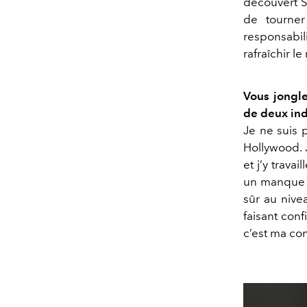
découvert Sé
de tourner
responsabil
rafraîchir le
Vous jongle
de deux indu
Je ne suis p
Hollywood. 
et j’y trava
un manque de
sûr au nive
faisant conf
c’est ma con