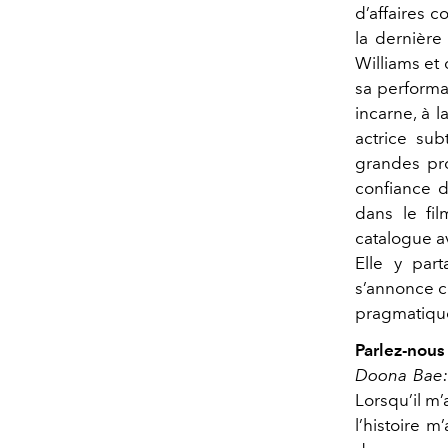
d’affaires 
la dernière
Williams et
sa performa
incarne, à 
actrice sub
grandes pro
confiance d
dans le fil
catalogue av
Elle y par
s’annonce c
pragmatique 
Parlez-nous 
Doona Bae
Lorsqu’il m’
l’histoire m