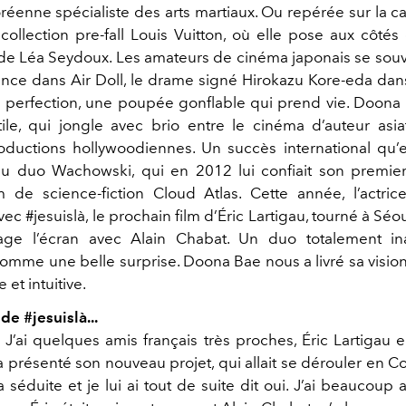
coréenne spécialiste des arts martiaux. Ou repérée sur la
 collection pre-fall Louis Vuitton, où elle pose aux côtés
 de Léa Seydoux. Les amateurs de cinéma japonais se sou
nce dans Air Doll, le drame signé Hirokazu Kore-eda dans
la perfection, une poupée gonflable qui prend vie. Doona
tile, qui jongle avec brio entre le cinéma d’auteur asia
ductions hollywoodiennes. Un succès international qu’el
u duo Wachowski, qui en 2012 lui confiait son premie
m de science-fiction Cloud Atlas. Cette année, l’actric
ec #jesuislà, le prochain film d’Éric Lartigau, tourné à Séoul,
tage l’écran avec Alain Chabat. Un duo totalement in
omme une belle surprise. Doona Bae nous a livré sa visio
et intuitive.
de #jesuislà...
:
J’ai quelques amis français très proches, Éric Lartigau en
a présenté son nouveau projet, qui allait se dérouler en 
’a séduite et je lui ai tout de suite dit oui. J’ai beaucoup