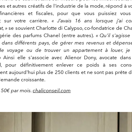
s et autres créatifs de l'industrie de la mode, répond à v
 financières et fiscales, pour que vous puissiez vous
 sur votre carrière.
« J’avais 16 ans lorsque j’ai 
t,
»
se souvient Charlotte di Calypso, co-fondatrice de Cha
érie des parfums Chanel (entre autres).
« Qu'il s'agiss
dans différents pays, de gérer mes revenus et dépense
de voyage ou de trouver un appartement à louer, je
 »
Ainsi elle s'associe avec Alienor Dony, avocate dan
nal, pour définitivement enlever ce poids à ses conso
t aujourd'hui plus de 250 clients et ne sont pas prête 
demande croissante.
 150€ par mois.
chaliconseil.com