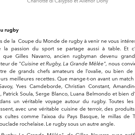
Charlotte di Calypso et Alienor Dony
au rugby
hs de la Coupe du Monde de rugby à venir ne vous intére
 la passion du sport se partage aussi à table. Et c’
n que Gilles Navarro, ancien rugbyman devenu grand
uteur de "
Cuisine et Rugby, La Grande Mêlée",
nous convie
tre de grands chefs amateurs de l’ovalie, ou bien de
eurs meilleures recettes. Que mange-t-on avant un match 
avoy, Yves Camdeborde, Christian Constant, Amandin
, Patrick Soula, Serge Blanco, Luana Belmondo et bien d
dans
un véritable voyage autour du rugby. Toutes les
ssent, avec une véritable cuisine de terroir, des produits
s cultes comme l’aixoa du Pays Basque, le millas de 
ouclade rochelaise. Le rugby sous un autre angle.
t Rugby, La Grande Mêlée", de Gilles Navarro avec pré