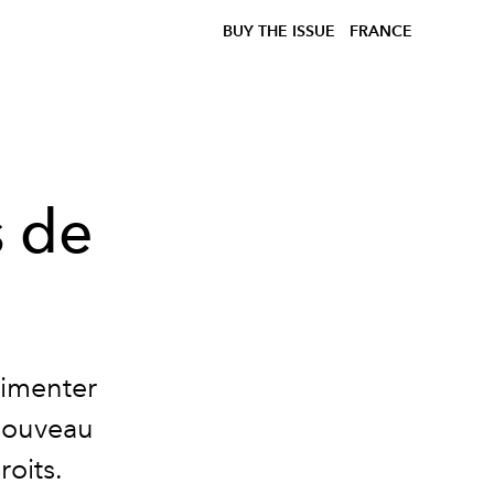
BUY THE ISSUE
FRANCE
s de
rimenter
 nouveau
oits.