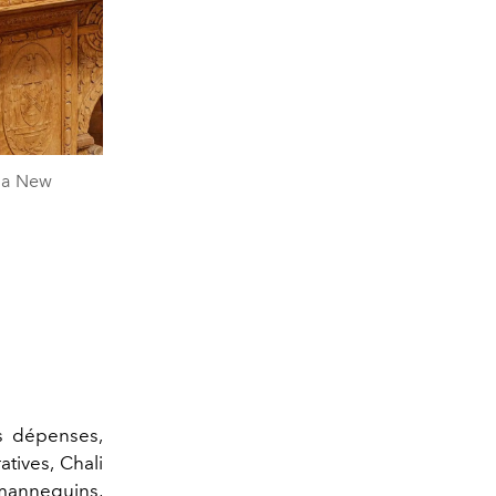
 la New
es dépenses,
atives, Chali
, mannequins,