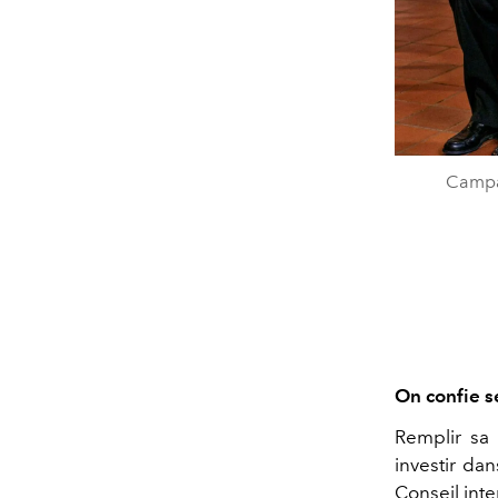
Campag
On confie s
Remplir sa 
investir dan
Conseil inte