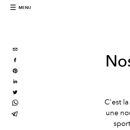
MENU
Nos
C'est l
une nou
spor