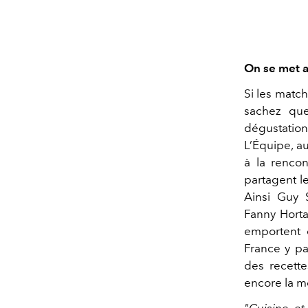
On se met 
Si les matc
sachez que
dégustatio
L’Équipe, a
à la rencon
partagent l
Ainsi
Guy S
Fanny Horta
emportent 
France y pa
des recette
encore la m
"Cuisine e