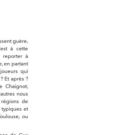
ssent guère,
est à cette
 reporter à
, en partant
 joueurs qui
? Et après ?
e Chaignot,
'autres nous
 régions de
 typiques et
Toulouse, ou
face de Guy