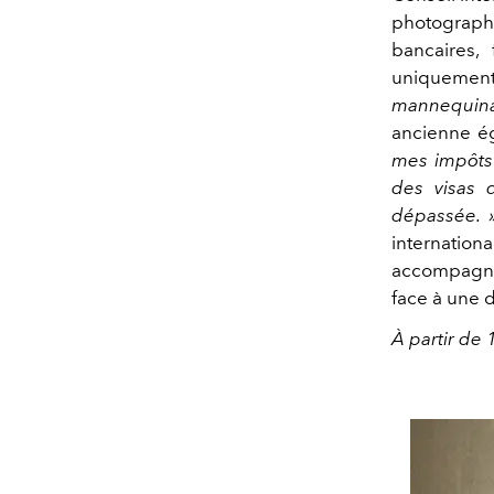
photographe
bancaires,
uniquement
mannequina
ancienne ég
mes impôts 
des visas 
dépassée.
internatio
accompagnen
face à une 
À partir de