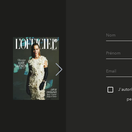
J'autor
pe