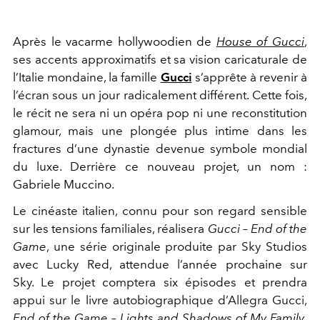
Après le vacarme hollywoodien de
House of Gucci
,
ses accents approximatifs et sa vision caricaturale de
l’Italie mondaine, la famille
Gucci
s’apprête à revenir à
l’écran sous un jour radicalement différent. Cette fois,
le récit ne sera ni un opéra pop ni une reconstitution
glamour, mais une plongée plus intime dans les
fractures d’une dynastie devenue symbole mondial
du luxe. Derrière ce nouveau projet, un nom :
Gabriele Muccino
.
Le cinéaste italien, connu pour son regard sensible
sur les tensions familiales, réalisera
Gucci – End of the
Game
, une série originale produite par
Sky Studios
avec
Lucky Red
, attendue l’année prochaine sur
Sky. Le projet comptera six épisodes et prendra
appui sur le livre autobiographique d’
Allegra Gucci
,
End of the Game – Lights and Shadows of My Family
,