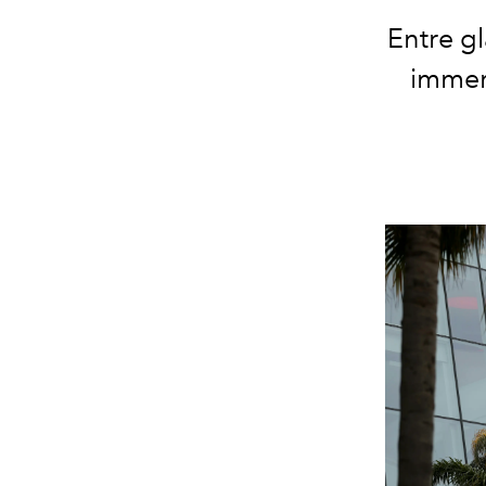
Entre g
immers