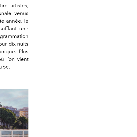
re artistes,
ionale venus
te année, le
sufflant une
rogrammation
ur dix nuits
onique. Plus
ù l’on vient
aube.