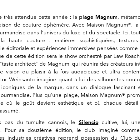
e très attendue cette année : la
plage Magnum,
métamo
maison de couture éphémère. Avec Maison Magnum®, la 
urmandise dans l’univers du luxe et du spectacle. Ici, to
a haute couture : matières sophistiquées, textures 
e éditoriale et expériences immersives pensées comme u
e de cette édition sera le show orchestré par Law Roach, 
“taste architect” de Magnum, qui réunira des créateurs in
e vision du plaisir à la fois audacieuse et ultra conte
ctor Weinsanto imagine quant à lui des silhouettes coutu
 iconiques de la marque, dans un dialogue fascinant 
gourmandise. Plus qu’une plage, Maison Magnum® prom
ire où le goût devient esthétique et où chaque détail
assumé.
s pas du tumulte cannois, le
Silencio
cultive, lui, un
. Pour sa douzième édition, le club imaginé comm
es industries créatives reprend possession du Club du