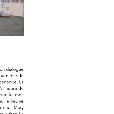
son dialogue
tournable du
périence La
 l’heure du
 sur la mer,
, le lieu se
du chef Mory
es suites La