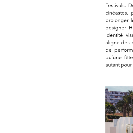
Festivals. 
cinéastes, 
prolonger l
designer Ha
identité vi
aligne des 
de performa
qu’une fête
autant pour