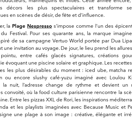
producteurs, mannequins et initiés. Cette année encore, 
s décors les plus spectaculaires et transforme s
es en scènes de désir, de fête et d’influence.
er, la
Plage
Nespresso
s’impose comme l’un des épicentr
s du Festival. Pour ses quarante ans, la marque imagin
spiré de sa campagne Vertuo World portée par Dua Lip
t une invitation au voyage. De jour, le lieu prend les allure
 pointu, entre cafés glacés signatures, créations go
 évoquant une piscine solaire et graphique. Les recettes 
es les plus désirables du moment : iced ube, matcha re
n ou encore slushy café-yuzu imaginé avec Loulou Ki
la nuit, l’adresse change de rythme et devient un 
s convoité, où la food culture parisienne rencontre la sc
ne. Entre les pizzas XXL de Rori, les inspirations méditer
da et les playlists imaginées avec Because Music et P
igne une plage à son image : créative, élégante et irré