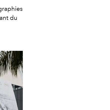
graphies
rant du