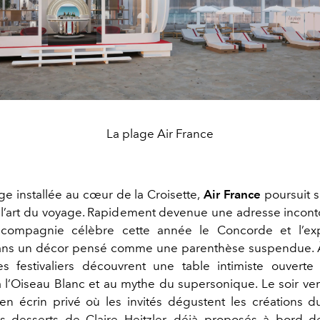
La plage Air France
ge installée au cœur de la Croisette,
Air France
poursuit 
c l’art du voyage. Rapidement devenue une adresse incon
la compagnie célèbre cette année le Concorde et l’ex
ans un décor pensé comme une parenthèse suspendue. À
es festivaliers découvrent une table intimiste ouverte
’Oiseau Blanc et au mythe du supersonique. Le soir venu
en écrin privé où les invités dégustent les créations 
s desserts de Claire Heitzler, déjà proposés à bord d