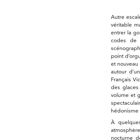
Autre escal
véritable 
entrer la go
codes de l
scénographi
point d’orgu
et nouveau 
autour d’un
Français Vi
des glaces
volume et 
spectacula
hédonisme 
À quelque
atmosphère
nocturne d