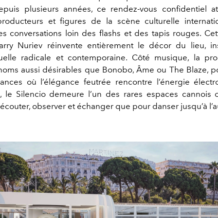
Depuis plusieurs années, ce rendez-vous confidentiel atti
producteurs et figures de la scène culturelle internat
es conversations loin des flashs et des tapis rouges. Cet
rry Nuriev réinvente entièrement le décor du lieu, in
suelle radicale et contemporaine. Côté musique, la p
noms aussi désirables que Bonobo, Âme ou The Blaze, po
nces où l’élégance feutrée rencontre l’énergie électr
, le Silencio demeure l’un des rares espaces cannois o
 écouter, observer et échanger que pour danser jusqu’à l’