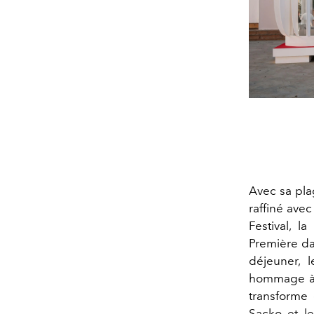
Avec sa pla
raffiné ave
Festival, 
Première d
déjeuner, l
hommage à l
transforme 
Sacko et le