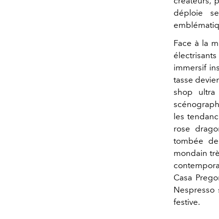
créateurs, 
déploie se
emblématiqu
Face à la m
électrisant
immersif in
tasse devien
shop ultra
scénographie
les tendanc
rose drago
tombée de 
mondain trè
contemporai
Casa Pregon
Nespresso s
festive.