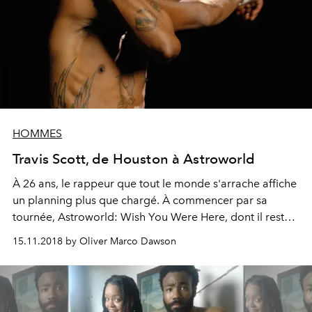
HOMMES
Travis Scott, de Houston à Astroworld
À 26 ans, le rappeur que tout le monde s'arrache affiche
un planning plus que chargé. À commencer par sa
tournée, Astroworld: Wish You Were Here, dont il reste
une dizaine de dates américaines à embraser d'ici la fin
15.11.2018 by Oliver Marco Dawson
de l'année. Icône du rap et de la mode, visage de la
nouvelle campagne Saint Laurent, il prouve être le plus
cool des daddy's pour sa fille Stormi. Rencontre.