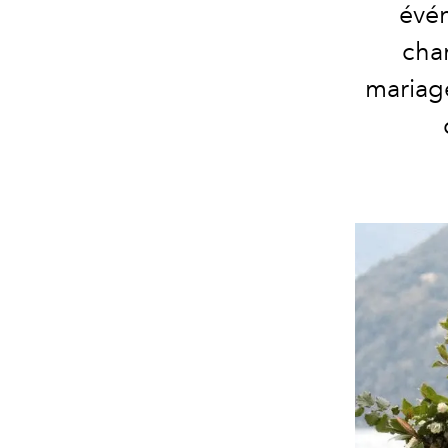
évé
cha
mariag