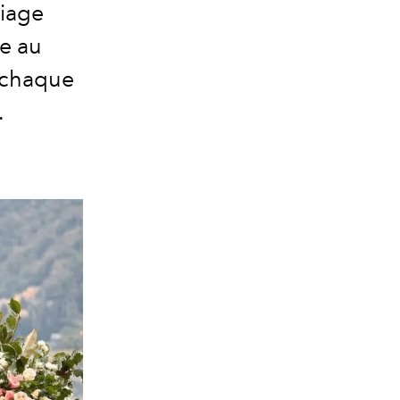
riage
e au
chaque
.