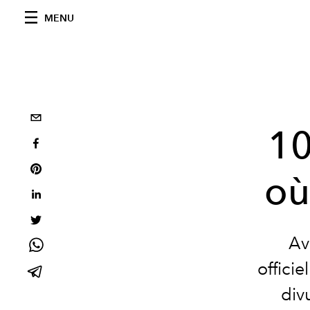
MENU
10
où
Av
offici
div