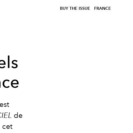
BUY THE ISSUE
FRANCE
els
nce
est
CIEL
de
 cet