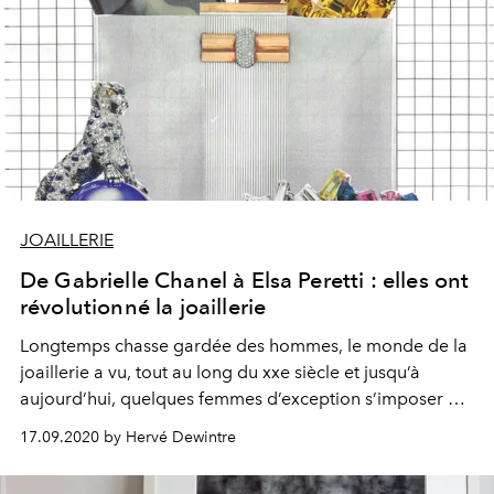
JOAILLERIE
De Gabrielle Chanel à Elsa Peretti : elles ont
révolutionné la joaillerie
Longtemps chasse gardée des hommes, le monde de la
joaillerie a vu, tout au long du xxe siècle et jusqu’à
aujourd’hui, quelques femmes d’exception s’imposer et
révolutionner les codes des plus prestigieuses maisons.
17.09.2020 by Hervé Dewintre
De Gabrielle Chanel à Victoire de Castellane en passant
par Jeanne Toussaint, Elsa Peretti, Renée Puissant et