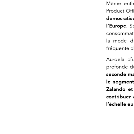
Même enth
Product Off
démocratise
l’Europe
. S
consommateu
la mode de
fréquente d
Au-delà d’u
profonde d
seconde mai
le segment
Zalando et 
contribuer 
l’échelle e