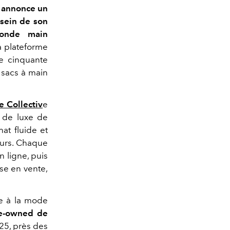
annonce un
 sein de son
conde main
la plateforme
e cinquante
 sacs à main
e Collectiv
e
s de luxe de
at fluide et
ours. Chaque
n ligne, puis
se en vente,
le à la mode
Pre-owned de
25, près des