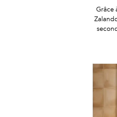
Grâce à
Zalando
second