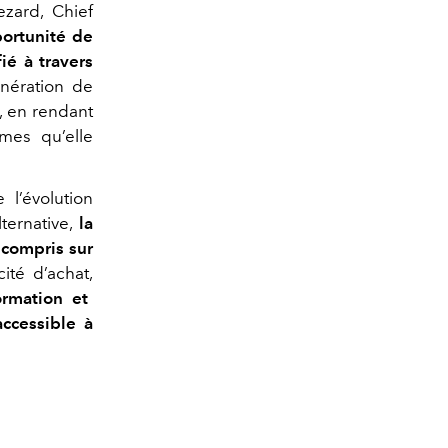
zard, Chief
ortunité de
ié à travers
énération de
, en rendant
mes qu’elle
 l’évolution
ernative,
la
 compris sur
cité d’achat,
ormation et
accessible à