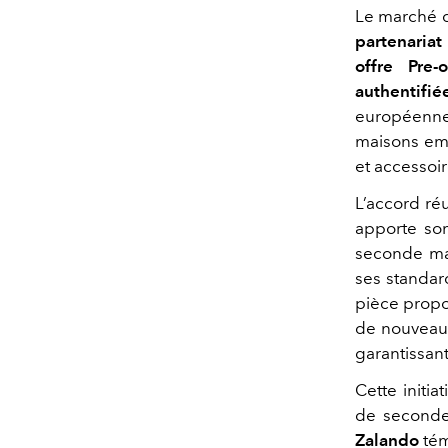
Le marché d
partenariat
offre Pre
authentifié
européenne
maisons emb
et accessoir
L’accord ré
apporte son
seconde mai
ses standar
pièce propo
de nouveau 
garantissant
Cette initi
de second
Zalando
tém