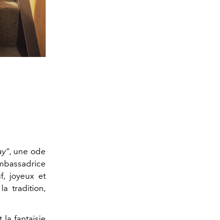
ay”
, une ode
ambassadrice
f, joyeux et
a tradition,
 la fantaisie