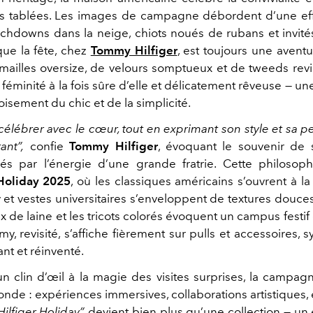
s tablées. Les images de campagne débordent d’une ef
chdowns dans la neige, chiots noués de rubans et invité
que la fête, chez
Tommy Hilfiger
, est toujours une avent
ailles oversize, de velours somptueux et de tweeds revi
féminité à la fois sûre d’elle et délicatement rêveuse — un
croisement du chic et de la simplicité.
e célébrer avec le cœur, tout en exprimant son style et sa p
ant”,
confie
Tommy Hilfiger
, évoquant le souvenir de 
s par l’énergie d’une grande fratrie. Cette philosoph
 Holiday 2025
, où les classiques américains s’ouvrent à l
 et vestes universitaires s’enveloppent de textures douces
 de laine et les tricots colorés évoquent un campus festif e
, revisité, s’affiche fièrement sur pulls et accessoires,
ant et réinventé.
 clin d’œil à la magie des visites surprises, la campag
monde : expériences immersives, collaborations artistiques
Hilfiger Holiday”
devient bien plus qu’une collection — un é