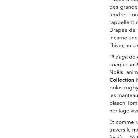
des grande
tendre :
tou
rappellent 
Drapée de m
incarne une 
l’hiver, au 
“Il s’agit d
chaque inst
Noëls animé
Collection
polos rugby
les manteaux
blason Tommy
héritage viv
Et comme un
travers le 
festifs…
“A 