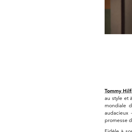
Tommy Hilf
au style et
mondiale de
audacieux —
promesse d
Fidèle à son