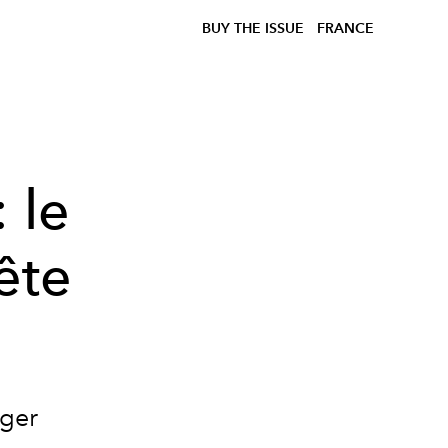
BUY THE ISSUE
FRANCE
 le
fête
iger