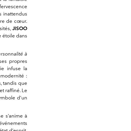
fervescence
s inattendus
ure de cœur.
sités,
JISOO
e étoile dans
ersonnalité à
ses propres
ie infuse la
a modernité :
, tandis que
t raffiné. Le
 symbole d’un
ne s’anime à
, événements
tat d’esprit.