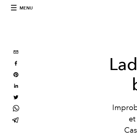
MENU
Lad
Improb
et
Cas