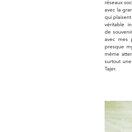
réseaux soci
avec la gran
qui plaisent
véritable 
de souvenir
avec mes p
presque myt
même attent
surtout une
Tajer.