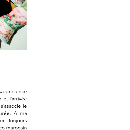
r sa présence
 et l’arrivée
s’associe le
durée. A ma
r toujours
co-marocain