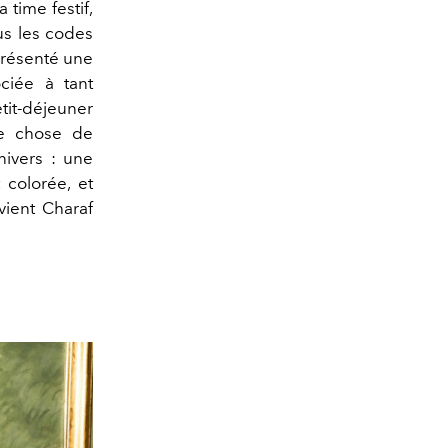
 time festif,
ous les codes
eprésenté une
ciée à tant
tit-déjeuner
ue chose de
nivers : une
 colorée, et
vient Charaf