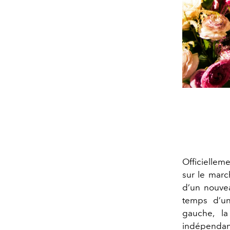
Officielleme
sur le march
d’un nouvea
temps d’un
gauche, l
indépendan