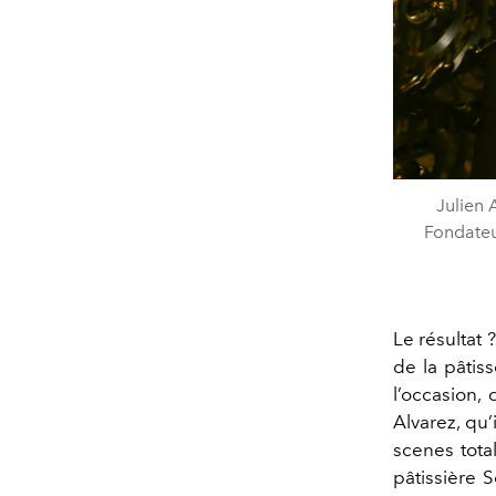
Julien 
Fondateu
Le résultat 
de la pâtis
l’occasion,
Alvarez, qu
scenes tota
pâtissière S