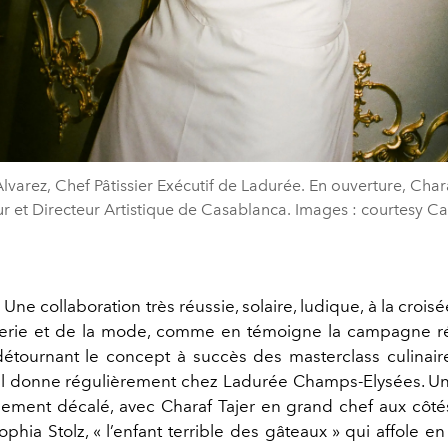
Alvarez, Chef Pâtissier Exécutif de Ladurée. En ouverture, Chara
r et Directeur Artistique de Casablanca. Images : courtesy C
? Une collaboration très réussie, solaire, ludique, à la croi
serie et de la mode, comme en témoigne la campagne r
 détournant le concept à succès des masterclass culinair
’il donne régulièrement chez Ladurée Champs-Elysées. U
lement décalé, avec Charaf Tajer en grand chef aux côtés 
ophia Stolz, « l’enfant terrible des gâteaux » qui affole