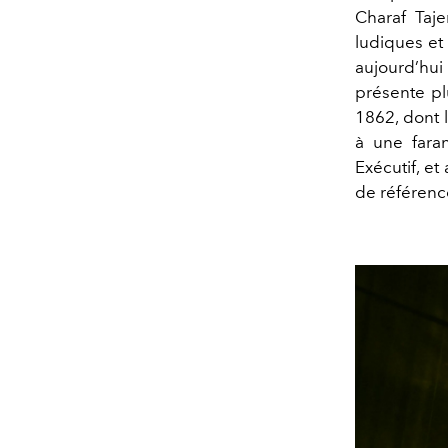
Charaf Tajer
ludiques et 
aujourd’hui
présente pl
1862, dont 
à une fara
Exécutif, e
de référence