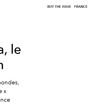
BUY THE ISSUE
FRANCE
, le
n
mondes,
e x
once