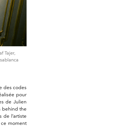
f Tajer,
asablanca
sée des codes
éalisée pour
es de Julien
n behind the
de l’artiste
 en ce moment