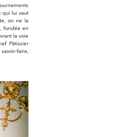
tournements
 qui lui vaut
te, on ne la
e, fondée en
rant la voie
ef Pâtissier
savoir-faire,