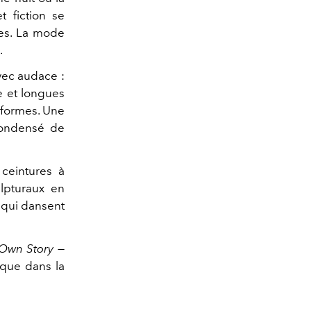
t fiction se
ges. La mode
.
vec audace :
le et longues
 formes. Une
 condensé de
 ceintures à
ulpturaux en
 qui dansent
 Own Story
—
sque dans la