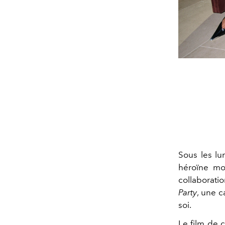
Sous les l
héroïne mod
collaborati
Party
, une c
soi.
Le film de 