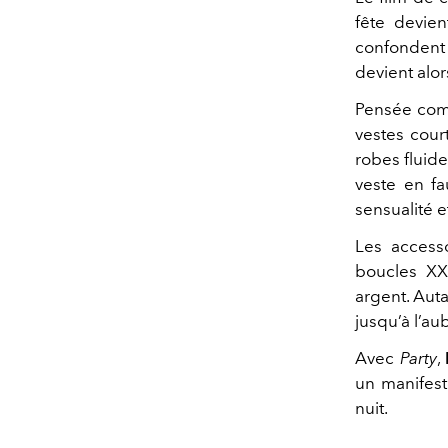
fête devien
confondent 
devient alo
Pensée comm
vestes court
robes fluid
veste en fa
sensualité 
Les accesso
boucles XXL
argent. Aut
jusqu’à l’au
Avec
Party
,
un manifest
nuit.