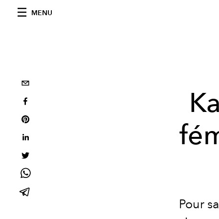
MENU
Ka
fém
Pour s