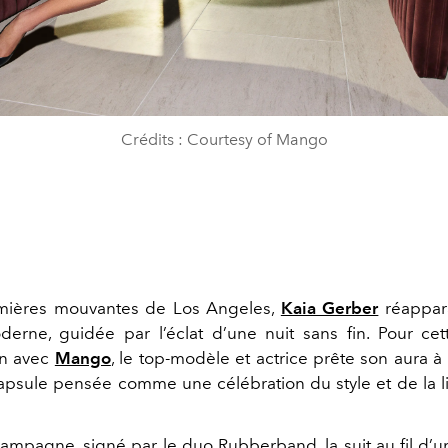
Crédits : Courtesy of Mango
umières mouvantes de Los Angeles,
Kaia Gerber
réappara
erne, guidée par l’éclat d’une nuit sans fin. Pour cet
on avec
Mango
, le top-modèle et actrice prête son aura à 
apsule pensée comme une célébration du style et de la li
campagne, signé par le duo Rubberband, la suit au fil d’un