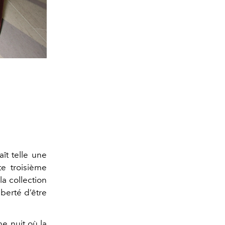
ît telle une
te troisième
la collection
berté d’être
e nuit où la