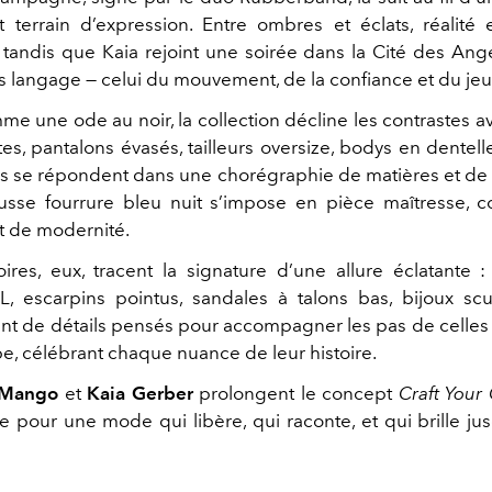
t terrain d’expression. Entre ombres et éclats, réalité e
tandis que Kaia rejoint une soirée dans la Cité des An
rs langage — celui du mouvement, de la confiance et du jeu
e une ode au noir, la collection décline les contrastes a
es, pantalons évasés, tailleurs oversize, bodys en dentel
es se répondent dans une chorégraphie de matières et de
usse fourrure bleu nuit s’impose en pièce maîtresse,
et de modernité.
ires, eux, tracent la signature d’une allure éclatante :
, escarpins pointus, sandales à talons bas, bijoux sc
ant de détails pensés pour accompagner les pas de celles
be, célébrant chaque nuance de leur histoire.
Mango
et
Kaia Gerber
prolongent le concept
Craft Your
e pour une mode qui libère, qui raconte, et qui brille ju