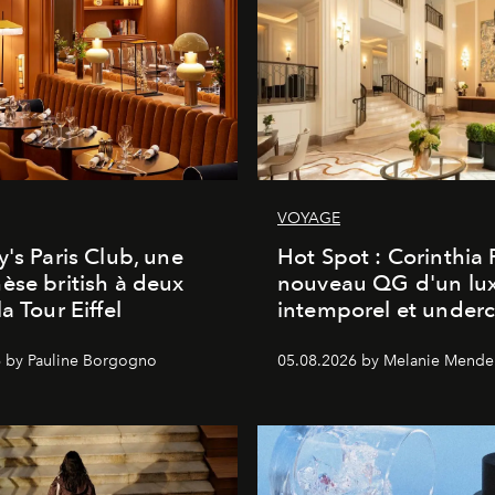
VOYAGE
y's Paris Club, une
Hot Spot : Corinthia
èse british à deux
nouveau QG d'un lu
a Tour Eiffel
intemporel et under
 by Pauline Borgogno
05.08.2026 by Melanie Mende