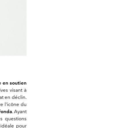
e en soutien
ives visant à
at en déclin.
e l'icône du
Fonda
. Ayant
es questions
é idéale pour