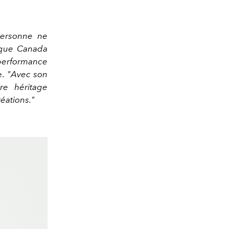
 personne ne
t que Canada
a performance
e.
"Avec son
tre héritage
éations."