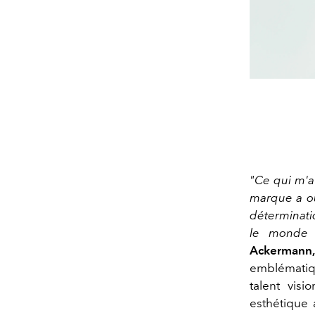
"Ce qui m'a
marque a ou
déterminati
le monde q
Ackermann,
emblématiq
talent visi
esthétique 