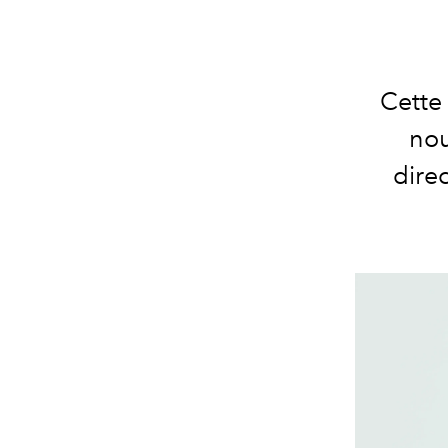
Cette
nou
dire