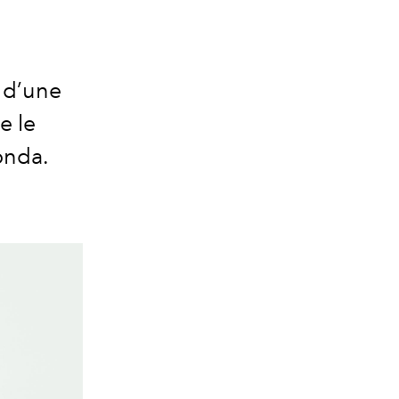
 d’une
e le
onda.