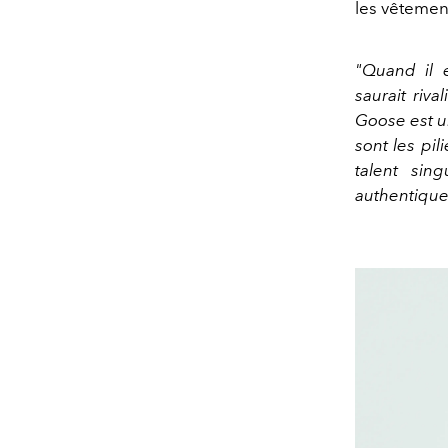
les vêtemen
"Quand il e
saurait riv
Goose est un
sont les pi
talent sing
authentique,