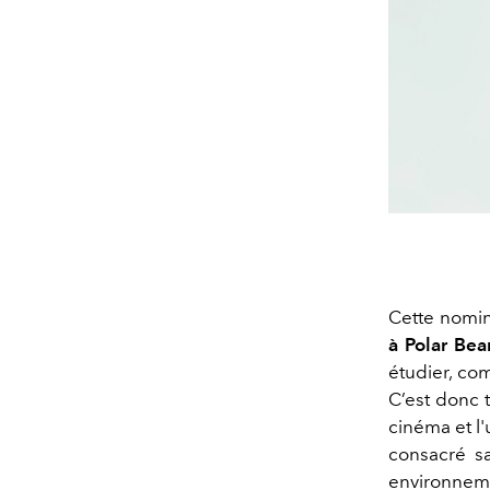
Cette nomi
à Polar Bea
étudier, com
C’est donc 
cinéma et l'
consacré sa
environnemen