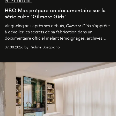
POP CULTURE
HBO Max prépare un documentaire sur la
série culte "Gilmore Girls"
Vingt-cinq ans après ses débuts,
Gilmore Girls
s'apprête
à dévoiler les secrets de sa fabrication dans un
documentaire officiel mêlant témoignages, archives
inédites et plongée dans les coulisses d'un phénomène
07.08.2026 by Pauline Borgogno
générationnel.