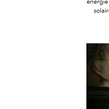
énergie 
solair