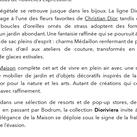
égétale se retrouve jusque dans les bijoux. La ligne Di
e à l’une des fleurs favorites de
Christian Dior
, tandis 
boucles d’oreilles ornés de strass adoptent des form
un jardin abondant. Une fantaisie raffinée qui se poursuit 
de sac pleins d’esprit : charms Médaillon renfermant de p
lins d’œil aux ateliers de couture, transformés en i
e glaces estivales.
Maison
complète cet art de vivre en plein air avec une 
de mobilier de jardin et d’objets décoratifs inspirés de l
ior pour la nature et les arts. Autant de créations qui c
 avec raffinement.
 dans une sélection de resorts et de pop-up stores, d
z en passant par Bodrum, la collection
Dioriviera
invite 
’élégance de la Maison se déploie sous le signe de la fra
e l’évasion.