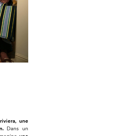
riviera, une
on.
Dans un
 imagine
une