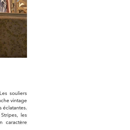
Crédits : Courtesy
Les souliers
uche vintage
s éclatantes.
Stripes, les
n caractère