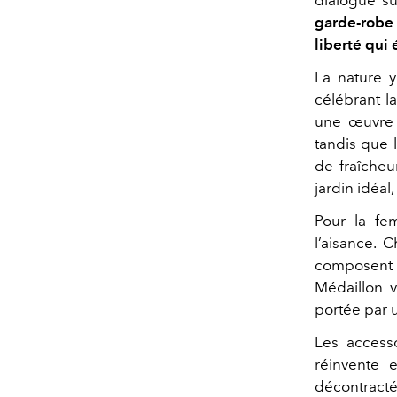
garde-robe
liberté qui
La nature y
célébrant l
une œuvre d
tandis que 
de fraîcheu
jardin idéal,
Pour la fe
l’aisance. 
composent u
Médaillon 
portée par
Les accesso
réinvente 
décontracté