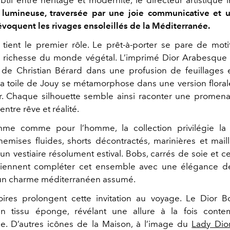
 lumineuse, traversée par une joie communicative et u
 évoquent les rivages ensoleillés de la Méditerranée.
 tient le premier rôle. Le prêt-à-porter se pare de motif
a richesse du monde végétal. L’imprimé Dior Arabesque 
e Christian Bérard dans une profusion de feuillages e
la toile de Jouy se métamorphose dans une version flora
r. Chaque silhouette semble ainsi raconter une prome
 entre rêve et réalité.
mme comme pour l’homme, la collection privilégie la 
Chemises fluides, shorts décontractés, marinières et mail
n vestiaire résolument estival. Bobs, carrés de soie et ce
viennent compléter cet ensemble avec une élégance dé
 un charme méditerranéen assumé.
ires prolongent cette invitation au voyage. Le Dior 
en tissu éponge, révélant une allure à la fois conte
e. D’autres icônes de la Maison, à l’image du
Lady Dio