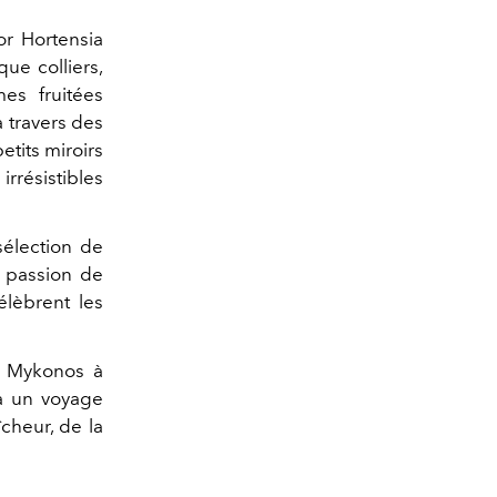
or Hortensia
que colliers,
es fruitées
à travers des
etits miroirs
rrésistibles
sélection de
a passion de
élèbrent les
e Mykonos à
à un voyage
îcheur, de la