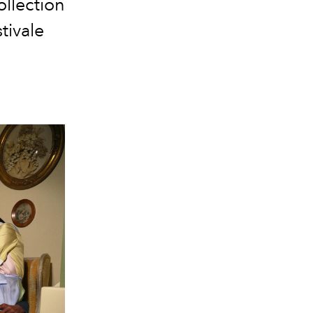
ollection
stivale