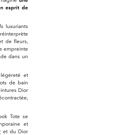
n esprit de
s luxuriants
réinterprète
t de fleurs,
le empreinte
nade dans un
légèreté et
lots de bain
intures Dior
contractée,
Book Tote se
mporaine et
r
et du Dior