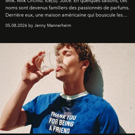
Milk. Milk Orchid. Ice(d). Juice.
En quelques saisons, ces
noms sont devenus familiers des passionnés de parfums.
Derrière eux, une maison américaine qui bouscule les
codes de la parfumerie contemporaine en proposant
05.08.2026 by Jenny Mannerheim
une approche aussi intuitive que personnelle :
Commodity
.