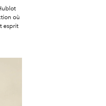
Hublot
ction où
 esprit