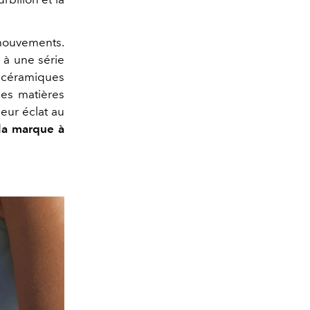
mouvements.
à une série
e céramiques
ces matières
leur éclat au
 la marque à