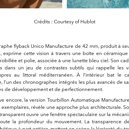
Crédits : Courtesy of Hublot
aphe flyback Unico Manufacture de 42 mm, produit à s
, exprime cette vision à travers une boîte en céramique 
obillée et polie, associée à une lunette bleu ciel. Son ca
és dans un jeu de contrastes subtils qui rappelle les v
pres au littoral méditerranéen. À l’intérieur bat le c
, l’un des chronographes intégrés les plus avancés de sa
ées de développement et de perfectionnement.
ive encore, la version Tourbillon Automatique Manufactu
ix exemplaires, révèle une approche plus architecturale. S
transparent ouvre une fenêtre spectaculaire sur la mécani
toute la profondeur du mouvement. La transparence de
étique à part entière, mettant en scène la légèreté du tou