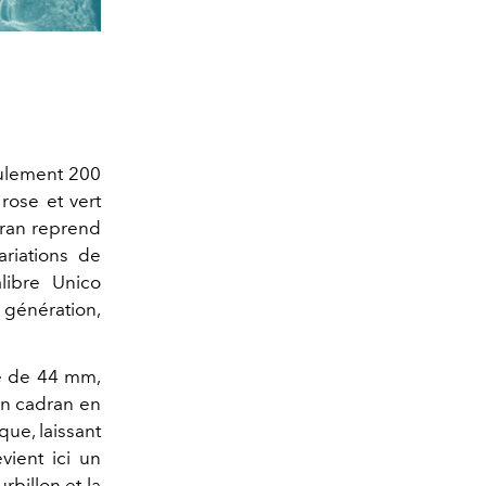
eulement 200
rose et vert
dran reprend
ariations de
alibre Unico
 génération,
re de 44 mm,
on cadran en
que, laissant
vient ici un
rbillon et la