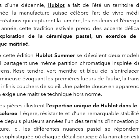
s d’une décennie,
Hublot
a fait de l’été un territoire 
ée, la manufacture suisse célèbre l’art de vivre médi
créations qui capturent la lumière, les couleurs et l’éner
e année, cette tradition estivale prend des accents délic
xploration de la céramique pastel, un exercice de 
ue maîtrisé.
 cette édition
Hublot Summer
se dévoilent deux modè
 partagent une même partition chromatique inspirée d
ens. Rose tendre, vert menthe et bleu ciel s’entrelac
mineuse évoquant les premières lueurs de l’aube, la tra
s infinis couchers de soleil. Une palette douce en apparen
on exige une maîtrise technique hors norme.
es pièces illustrent
l’expertise unique de
Hublot
dans le 
colorée
. Légère, résistante et d’une remarquable stabilit
ue depuis plusieurs années l’un des terrains d’innovation p
ture. Ici, les différentes nuances pastel se réponde
sophistiquée où chaque détail participe à la narration esti