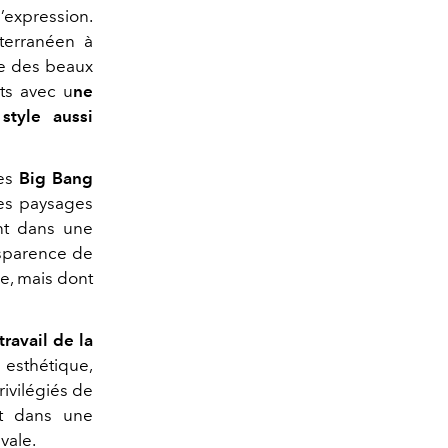
d’expression.
terranéen à
gie des beaux
ats avec u
ne
style aussi
les
Big Bang
es paysages
ent dans une
nsparence de
ce, mais dont
travail de la
é esthétique,
rivilégiés de
nt dans une
vale.