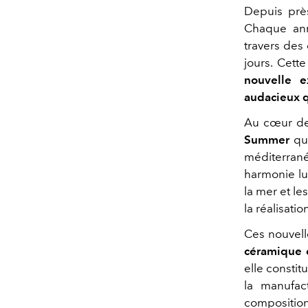
Depuis prè
Chaque ann
travers des 
jours. Cett
nouvelle e
audacieux q
Au cœur de
Summer
qui
méditerrané
harmonie lu
la mer et le
la réalisati
Ces nouvell
céramique 
elle constit
la manufac
composition 