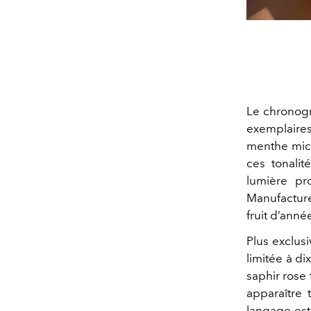
Le chronogr
exemplaires
menthe micr
ces tonalit
lumière pro
Manufacture
fruit d’ann
Plus exclus
limitée à d
saphir rose 
apparaître 
langage esth