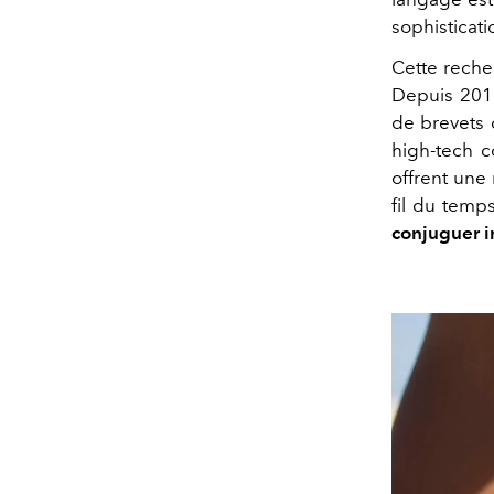
sophisticati
Cette rech
Depuis 201
de brevets 
high-tech c
offrent une 
fil du tem
conjuguer i