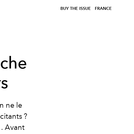
BUY THE ISSUE
FRANCE
nche
rs
n ne le
citants ?
a… Avant