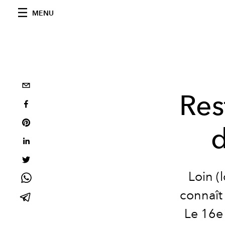
MENU
Res
d
Loin (
connaît 
Le 16e 