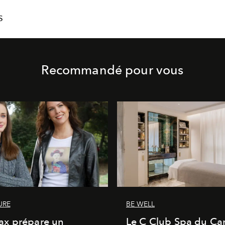
S
Recommandé pour vous
URE
BE WELL
x prépare un
Le C Club Spa du Car