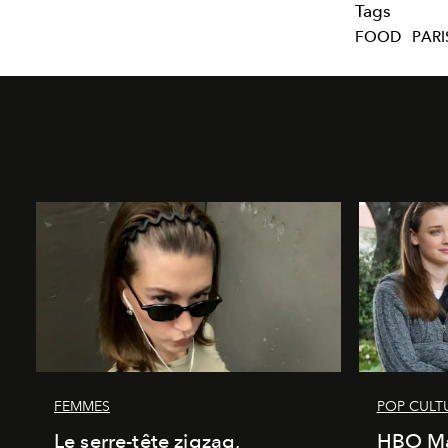
Tags
FOOD
PARI
FEMMES
POP CULT
Le serre-tête zigzag,
HBO Ma