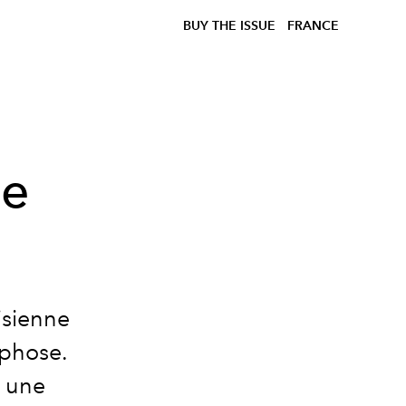
BUY THE ISSUE
FRANCE
se
isienne
rphose.
t une