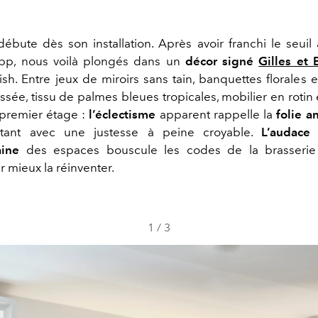
ébute dès son installation. Après avoir franchi le seuil 
app, nous voilà plongés dans un
décor signé
Gilles et 
ish. Entre jeux de miroirs sans tain, banquettes florales
ssée, tissu de palmes bleues tropicales, mobilier en rotin
premier étage :
l’éclectisme
apparent rappelle la
folie a
tant avec une justesse à peine croyable.
L’audace 
ine
des espaces bouscule les codes de la brasserie 
mieux la réinventer.
1
/
3