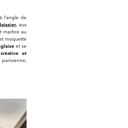
à l’angle de
Boissier
,
aux
 et marbre au
 et moquette
nglaise
et se
créative et
parisienne,