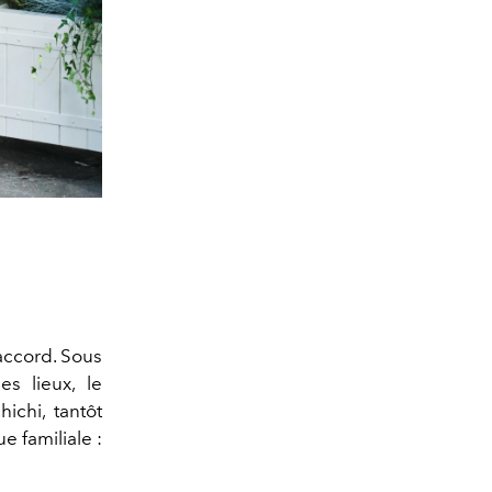
accord. Sous
des lieux, le
ichi, tantôt
e familiale :