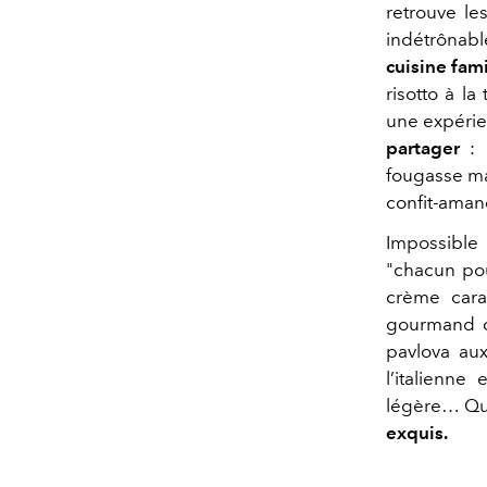
retrouve le
indétrônab
cuisine fam
risotto à l
une expérie
partager
: p
fougasse mai
confit-aman
Impossible 
"chacun pour
crème caram
gourmand 
pavlova au
l’italienne
légère… Qu’
exquis.