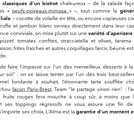
s
classiques d’un bistrot
chaleureux — de la salade faç
les «
oeufs-poireaux-mimosa
» —, tout comme la
génér
iliale
— cocotte de volaille en tête, ou encore copieuses co
a truffe et jambon blanc servies directement dans leur cas
nce conviviale, on mise plutôt sur une
variété d’aperizers
izzet’ tomates confites, stracciatella et olives, tarama
son, frites fraîches et autres coquillages farcis, beurre es
de.
de faire l’impasse sur l’un des merveilleux desserts à la
 soi" : on se laisse tenter par l’un des trois best-sellers
el fondante à souhait, l’étonnante tarte soufflée ch
chou
façon Paris-Brest
. Team "le partage sinon rien" : l’a
x fruits rouges fera mouche à coup sûr, à moins que 
 et ses toppings régressifs ne vous assure une fin d
importe ses choix, L’Alma est la
garantie d’un moment e