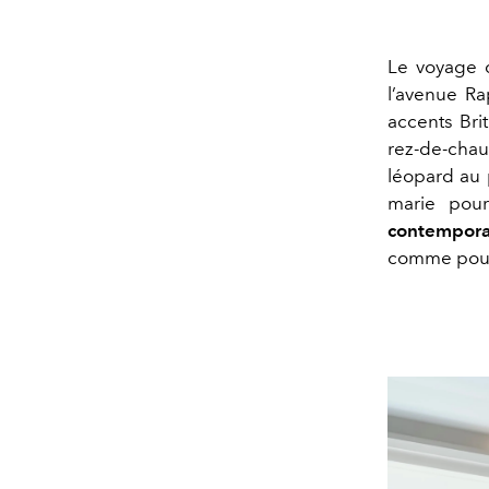
Le voyage d
l’avenue R
accents Brit
rez-de-chau
léopard au 
marie pour
contempora
comme pour 