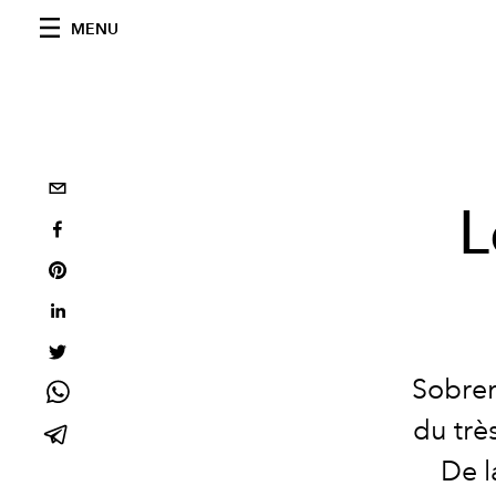
MENU
L
Sobrem
du trè
De l