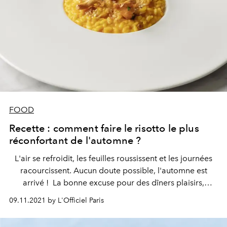
FOOD
Recette : comment faire le risotto le plus
réconfortant de l'automne ?
L'air se refroidit, les feuilles roussissent et les journées
racourcissent.
Aucun doute possible, l'automne est
arrivé !
La bonne excuse pour des dîners plaisirs,
inspirés des saveurs de saison. Pour l'occasion, le
09.11.2021 by L'Officiel Paris
Chenot Palace Weggis nous partage sa recette du
risotto courge butternut, avec chanterelles et noisette.