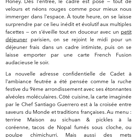
Honey. Dès l'entrée, le cadre est posé — tout de
velours et néons rouges comme pour mieux nous
immerger dans l'espace. À toute heure, on se laisse
surprendre par ce lieu inédit et
évolutif aux multiples
facettes — on s’éveille tout en douceur avec un
petit
déjeuner
parisien, on se rejoint le midi pour un
déjeuner frais dans un cadre intimiste, puis on se
laisse emporter par une carte French Fusion
audacieuse le soir.
La nouvelle adresse confidentielle de Cadet à
l'ambiance feutrée a été pensée comme
la ruche
festive du 9ème arrondissement avec ses étonnantes
alvéoles moléculaires. Côté cuisine, la carte imaginée
par le
Chef Santiago Guerrero est à
la croisée entre
saveurs du Monde et traditions françaises. Au menu :
t
errine Maison au sichuan & pickles
à la
coréenne,
tacos de Nopal fumés
sous cloche, ou
poulpe chimichurri. Mais aussi des mets