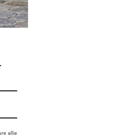
Kendall Jen
r
re allie