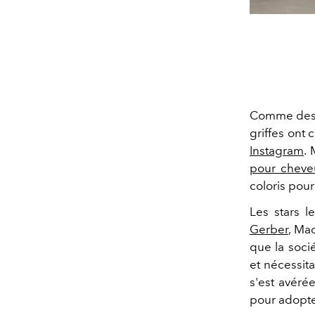
Comme des d
griffes ont
Instagram
.
pour cheve
coloris pour
Les stars 
Gerber
, Ma
que la soci
et nécessit
s'est avéré
pour adopte