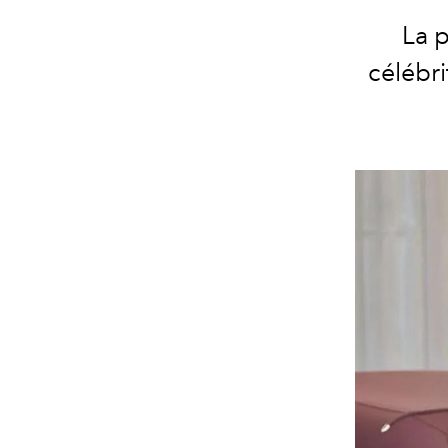
La p
célébr