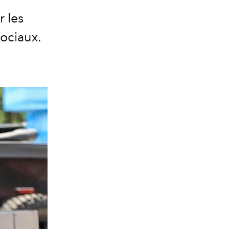
r les
ociaux.