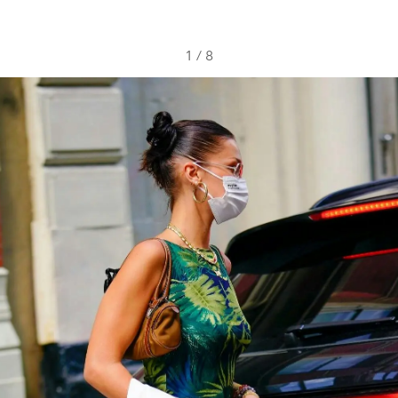
1
/
8