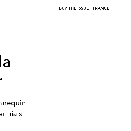
BUY THE ISSUE
FRANCE
la
r
annequin
ennials