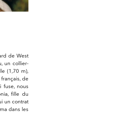
dard de West
 un collier-
lle (1,70 m),
français, de
i fuse, nous
ia, fille du
i un contrat
éma dans les