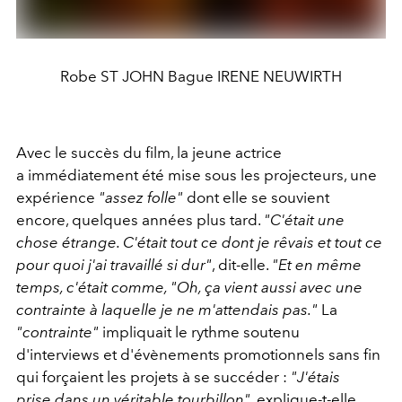
Robe ST JOHN Bague IRENE NEUWIRTH
Avec le succès du film, la jeune actrice
a immédiatement été mise sous les projecteurs, une
expérience
"assez folle"
dont elle se souvient
encore, quelques années plus tard.
"C'était une
chose étrange. C'était tout ce dont je rêvais et tout ce
pour quoi j'ai travaillé si dur"
, dit-elle.
"Et en même
temps, c'était comme, "Oh, ça vient aussi avec une
contrainte à laquelle je ne m'attendais pas."
La
"contrainte"
impliquait le rythme soutenu
d'interviews et d'évènements promotionnels sans fin
qui forçaient les projets à se succéder :
"J'étais
prise dans un véritable tourbillon"
, explique-t-elle.