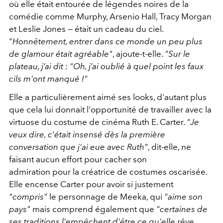
où elle était entourée de légendes noires de la
comédie comme Murphy, Arsenio Hall, Tracy Morgan
et Leslie Jones — était un cadeau du ciel.
"
Honnêtement, entrer dans ce monde un peu plus
de glamour était agréable"
, ajoute-t-elle.
"Sur le
plateau, j’ai dit : "Oh, j’ai oublié à quel point les faux
cils m'ont manqué !"
Elle a particulièrement aimé ses looks, d'autant plus
que cela lui donnait l'opportunité de travailler avec la
virtuose du costume de cinéma Ruth E. Carter.
"Je
veux dire, c'était insensé dès la première
conversation que j'ai eue avec Ruth"
, dit-elle, ne
faisant aucun effort pour cacher son
admiration pour la créatrice de costumes oscarisée.
Elle encense Carter pour avoir si justement
"compris"
le personnage de Meeka, qui
"aime son
pays"
mais comprend également que
"certaines de
ses traditions l'empêchent d'être ce qu'elle rêve